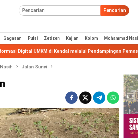
Pencarian
Gagasan
Puisi
Zetizen
Kajian
Kolom
Mohammad Nas
UMKM di Kendal melalui Pendampingan Pemasaran
2.4
Nasih
Jalan Sunyi
in