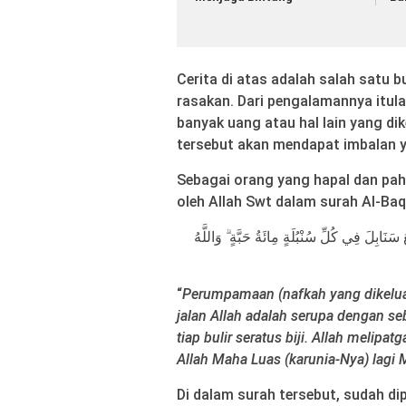
Cerita di atas adalah salah satu b
rasakan. Dari pengalamannya itul
banyak uang atau hal lain yang dik
tersebut akan mendapat imbalan ya
Sebagai orang yang hapal dan pah
oleh Allah Swt dalam surah Al-Baq
سَنَابِلَ فِي كُلِّ سُنْبُلَةٍ مِائَةُ حَبَّةٍ ۗ وَاللَّهُ
“
Perumpamaan (nafkah yang dikelua
jalan Allah adalah serupa dengan se
tiap bulir seratus biji. Allah melip
Allah Maha Luas (karunia-Nya) lagi
Di dalam surah tersebut, sudah di