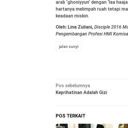
arab ‘ghoniyyun’ dengan ‘laa haaja
hartanya melimpah ruah tetapi ma
keadaan miskin.
Oleh: Lina Zuliani,
Disciple 2016 Mo
Pengembangan Profesi HMI Komisar
jalan sunyi
Navigasi
Pos sebelumnya
Keprihatinan Adalah Gizi
pos
POS TERKAIT