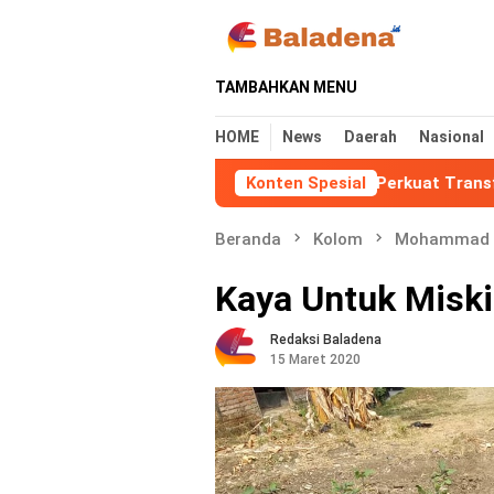
Loncat
ke
konten
TAMBAHKAN MENU
HOME
News
Daerah
Nasional
Mahasiswa KKN UIN Walisongo Perkuat Transformasi Digital 
Konten Spesial
Beranda
Kolom
Mohammad 
Kaya Untuk Misk
Redaksi Baladena
15 Maret 2020