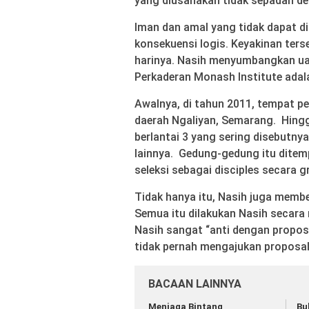
yang diusahakan tidak sepadan d
Iman dan amal yang tidak dapat d
konsekuensi logis. Keyakinan ters
harinya. Nasih menyumbangkan ua
Perkaderan Monash Institute adal
Awalnya, di tahun 2011, tempat p
daerah Ngaliyan, Semarang. Hingg
berlantai 3 yang sering disebutn
lainnya. Gedung-gedung itu ditem
seleksi sebagai disciples secara gr
Tidak hanya itu, Nasih juga membe
Semua itu dilakukan Nasih secara
Nasih sangat “anti dengan proposa
tidak pernah mengajukan proposal 
BACAAN LAINNYA
Menjaga Bintang
Bu