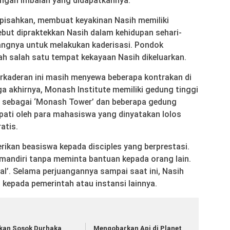
engan imbalan yang didapatkannya.
ipisahkan, membuat keyakinan Nasih memiliki
ebut dipraktekkan Nasih dalam kehidupan sehari-
ngnya untuk melakukan kaderisasi. Pondok
ah salah satu tempat kekayaan Nasih dikeluarkan.
erkaderan ini masih menyewa beberapa kontrakan di
a akhirnya, Monash Institute memiliki gedung tinggi
ya sebagai ‘Monash Tower’ dan beberapa gedung
pati oleh para mahasiswa yang dinyatakan lolos
atis.
rikan beasiswa kepada disciples yang berprestasi.
 mandiri tanpa meminta bantuan kepada orang lain.
l’. Selama perjuangannya sampai saat ini, Nasih
kepada pemerintah atau instansi lainnya.
kan Sosok Durhaka
Mengobarkan Api di Planet