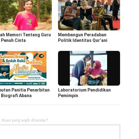
ah Memori Tentang Guru
Membangun Peradaban
 Penuh Cinta
Politik Identitas Qur’ani
utan Panitia Penerbitan
Laboratorium Pendidikan
 Biografi Abana
Pemimpin
.
Ruas yang wajib ditandai
*