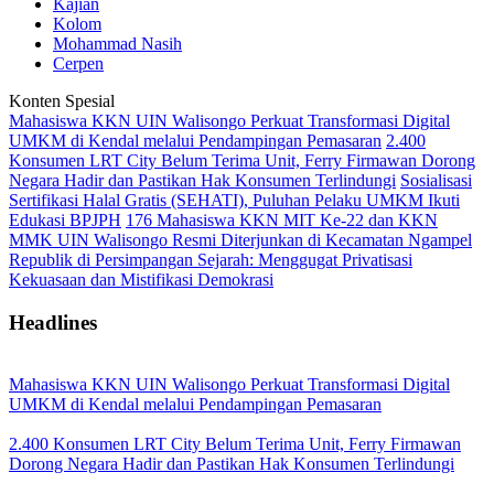
Kajian
Kolom
Mohammad Nasih
Cerpen
Konten Spesial
Mahasiswa KKN UIN Walisongo Perkuat Transformasi Digital
UMKM di Kendal melalui Pendampingan Pemasaran
2.400
Konsumen LRT City Belum Terima Unit, Ferry Firmawan Dorong
Negara Hadir dan Pastikan Hak Konsumen Terlindungi
Sosialisasi
Sertifikasi Halal Gratis (SEHATI), Puluhan Pelaku UMKM Ikuti
Edukasi BPJPH
176 Mahasiswa KKN MIT Ke-22 dan KKN
MMK UIN Walisongo Resmi Diterjunkan di Kecamatan Ngampel
Republik di Persimpangan Sejarah: Menggugat Privatisasi
Kekuasaan dan Mistifikasi Demokrasi
Headlines
Mahasiswa KKN UIN Walisongo Perkuat Transformasi Digital
UMKM di Kendal melalui Pendampingan Pemasaran
2.400 Konsumen LRT City Belum Terima Unit, Ferry Firmawan
Dorong Negara Hadir dan Pastikan Hak Konsumen Terlindungi