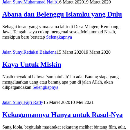
Jalan Sunyi
Muhammad Najib
16 Maret 2020
19 Maret 2020
Abana dan Belenggu Islamku yang Dulu
Sebagai insan yang sama-sama lahir di Desa Mlagen, Rembang,
Jawa Tengah, saya cukup mengenal sosok Mohammad Nasih,
meskipun baru bertatap
Selengkapnya
Jalan Sunyi
Redaksi Baladena
15 Maret 2020
19 Maret 2020
Kaya Untuk Miskin
Nasih meyakini bahwa ‘sunnatullah’ itu ada. Barang siapa yang
mengeluarkan uang atau barang apa pun di jalan Allah, akan
dilipatgandakan
Selengkapnya
Jalan Sunyi
Fajri Rafly
15 Maret 2020
10 Mei 2021
Kekagumannya Hanya untuk Rasul-Nya
Sang Idola, begitulah masarakat sekarang melihat bintang film, atlit,