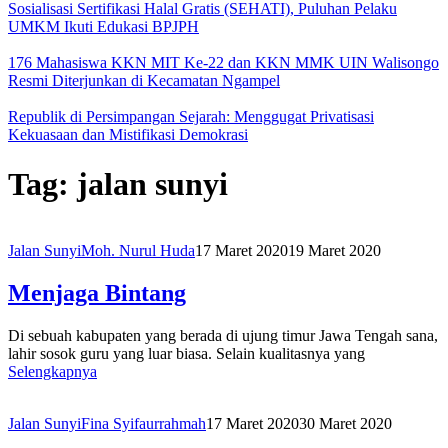
Sosialisasi Sertifikasi Halal Gratis (SEHATI), Puluhan Pelaku
UMKM Ikuti Edukasi BPJPH
176 Mahasiswa KKN MIT Ke-22 dan KKN MMK UIN Walisongo
Resmi Diterjunkan di Kecamatan Ngampel
Republik di Persimpangan Sejarah: Menggugat Privatisasi
Kekuasaan dan Mistifikasi Demokrasi
Tag:
jalan sunyi
Jalan Sunyi
Moh. Nurul Huda
17 Maret 2020
19 Maret 2020
Menjaga Bintang
Di sebuah kabupaten yang berada di ujung timur Jawa Tengah sana,
lahir sosok guru yang luar biasa. Selain kualitasnya yang
Selengkapnya
Jalan Sunyi
Fina Syifaurrahmah
17 Maret 2020
30 Maret 2020