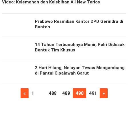
Video: Kelemahan dan Kelebihan All New Terios
Baladena
Prabowo Resmikan Kantor DPD Gerindra di
Banten
14 Tahun Terbunuhnya Munir, Polri Didesak
Bentuk Tim Khusus
2 Hari Hilang, Nelayan Tewas Mengambang
di Pantai Cipalawah Garut
«
1
…
488
489
490
491
»