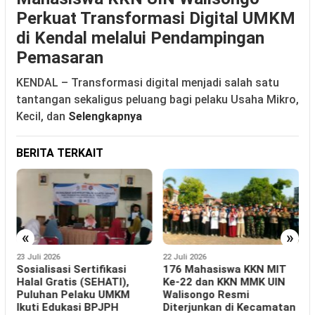
Perkuat Transformasi Digital UMKM
di Kendal melalui Pendampingan
Pemasaran
KENDAL – Transformasi digital menjadi salah satu
tantangan sekaligus peluang bagi pelaku Usaha Mikro,
Kecil, dan
Selengkapnya
BERITA TERKAIT
«
»
23 Juli 2026
22 Juli 2026
1
y
Sosialisasi Sertifikasi
176 Mahasiswa KKN MIT
R
Halal Gratis (SEHATI),
Ke-22 dan KKN MMK UIN
Puluhan Pelaku UMKM
Walisongo Resmi
P
Ikuti Edukasi BPJPH
Diterjunkan di Kecamatan
M