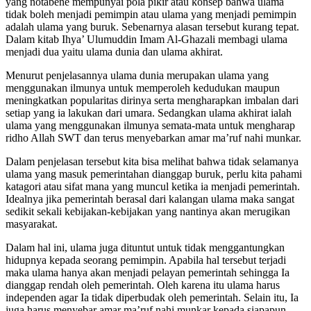
yang notabene mempunyai pola pikir atau konsep bahwa ulama
tidak boleh menjadi pemimpin atau ulama yang menjadi pemimpin
adalah ulama yang buruk. Sebenarnya alasan tersebut kurang tepat.
Dalam kitab Ihya’ Ulumuddin Imam Al-Ghazali membagi ulama
menjadi dua yaitu ulama dunia dan ulama akhirat.
Menurut penjelasannya ulama dunia merupakan ulama yang
menggunakan ilmunya untuk memperoleh kedudukan maupun
meningkatkan popularitas dirinya serta mengharapkan imbalan dari
setiap yang ia lakukan dari umara. Sedangkan ulama akhirat ialah
ulama yang menggunakan ilmunya semata-mata untuk mengharap
ridho Allah SWT dan terus menyebarkan amar ma’ruf nahi munkar.
Dalam penjelasan tersebut kita bisa melihat bahwa tidak selamanya
ulama yang masuk pemerintahan dianggap buruk, perlu kita pahami
katagori atau sifat mana yang muncul ketika ia menjadi pemerintah.
Idealnya jika pemerintah berasal dari kalangan ulama maka sangat
sedikit sekali kebijakan-kebijakan yang nantinya akan merugikan
masyarakat.
Dalam hal ini, ulama juga dituntut untuk tidak menggantungkan
hidupnya kepada seorang pemimpin. Apabila hal tersebut terjadi
maka ulama hanya akan menjadi pelayan pemerintah sehingga Ia
dianggap rendah oleh pemerintah. Oleh karena itu ulama harus
independen agar Ia tidak diperbudak oleh pemerintah. Selain itu, Ia
juga harus menyebar amar ma’ruf nahi munkar kepada siapapun