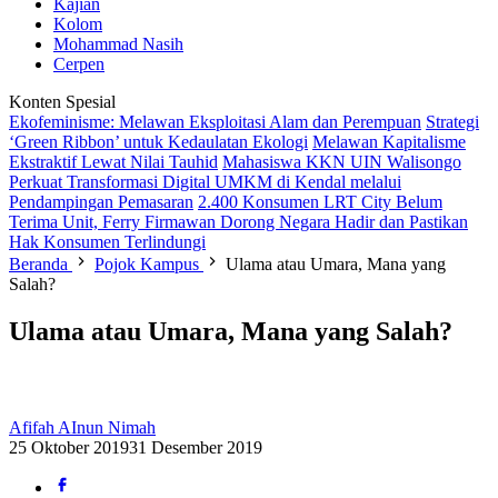
Kajian
Kolom
Mohammad Nasih
Cerpen
Konten Spesial
Ekofeminisme: Melawan Eksploitasi Alam dan Perempuan
Strategi
‘Green Ribbon’ untuk Kedaulatan Ekologi
Melawan Kapitalisme
Ekstraktif Lewat Nilai Tauhid
Mahasiswa KKN UIN Walisongo
Perkuat Transformasi Digital UMKM di Kendal melalui
Pendampingan Pemasaran
2.400 Konsumen LRT City Belum
Terima Unit, Ferry Firmawan Dorong Negara Hadir dan Pastikan
Hak Konsumen Terlindungi
Beranda
Pojok Kampus
Ulama atau Umara, Mana yang
Salah?
Ulama atau Umara, Mana yang Salah?
Afifah AInun Nimah
25 Oktober 2019
31 Desember 2019