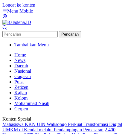
Loncat ke konten
Menu Mobile
Pencarian
Tambahkan Menu
Home
News
Daerah
Nasional
Gagasan
Puisi
Zetizen
Kajian
Kolom
Mohammad Nasih
Cerpen
Konten Spesial
Mahasiswa KKN UIN Walisongo Perkuat Transformasi Digital
UMKM di Kendal melalui Pendampingan Pemasaran
2.400