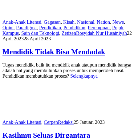
Anak-Anak Literasi
,
Gagasan
,
Kisah
,
Nasional
,
Nation
,
News
,
Opini
,
Paradigma
,
Pendidikan
,
Pendidikan
,
Perempuan
,
Pojok
Kampus
,
Sain dan Teknologi
,
Zetizen
Rosyidah Nur Husainiyah
22
April 2023
28 April 2023
Mendidik Tidak Bisa Mendadak
Tugas mendidik, baik itu mendidik anak ataupun mendidik bangsa
adalah hal yang membutuhkan proses untuk memperoleh hasil.
Pendidikan membutuhkan proses?
Selengkapnya
Anak-Anak Literasi
,
Cerpen
Redaksi
25 Januari 2023
Kasihmu Seluas Dirgantara