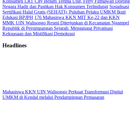
Konsumen LRT City Belum Terima Unit, Ferry Firmawan Dorong
Negara Hadir dan Pastikan Hak Konsumen Terlindungi
Sosialisasi
Sertifikasi Halal Gratis (SEHATI), Puluhan Pelaku UMKM Ikuti
Edukasi BPJPH
176 Mahasiswa KKN MIT Ke-22 dan KKN
MMK UIN Walisongo Resmi Diterjunkan di Kecamatan Ngampel
Republik di Persimpangan Sejarah: Menggugat Privatisasi
Kekuasaan dan Mistifikasi Demokrasi
Headlines
Mahasiswa KKN UIN Walisongo Perkuat Transformasi Digital
UMKM di Kendal melalui Pendampingan Pemasaran