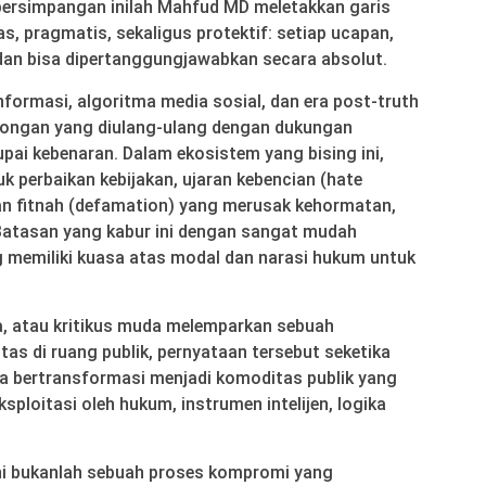
 persimpangan inilah Mahfud MD meletakkan garis
, pragmatis, sekaligus protektif: setiap ucapan,
r dan bisa dipertanggungjawabkan secara absolut.
 informasi, algoritma media sosial, dan era post-truth
hongan yang diulang-ulang dengan dukungan
pai kebenaran. Dalam ekosistem yang bising ini,
uk perbaikan kebijakan, ujaran kebencian (hate
n fitnah (defamation) yang merusak kehormatan,
 Batasan yang kabur ini dengan sangat mudah
g memiliki kuasa atas modal dan narasi hukum untuk
a, atau kritikus muda melemparkan sebuah
utas di ruang publik, pernyataan tersebut seketika
. Ia bertransformasi menjadi komoditas publik yang
ieksploitasi oleh hukum, instrumen intelijen, logika
ini bukanlah sebuah proses kompromi yang