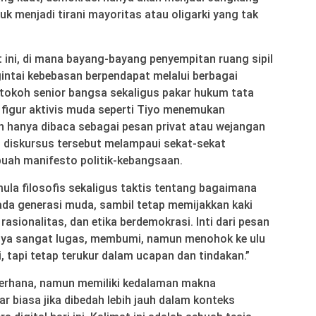
 menjadi tirani mayoritas atau oligarki yang tak
 ini, di mana bayang-bayang penyempitan ruang sipil
gintai kebebasan berpendapat melalui berbagai
 tokoh senior bangsa sekaligus pakar hukum tata
figur aktivis muda seperti Tiyo menemukan
leh hanya dibaca sebagai pesan privat atau wejangan
tu, diskursus tersebut melampaui sekat-sekat
uah manifesto politik-kebangsaan.
la filosofis sekaligus taktis tentang bagaimana
ada generasi muda, sambil tetap memijakkan kaki
asionalitas, dan etika berdemokrasi. Inti dari pesan
inya sangat lugas, membumi, namun menohok ke ulu
i, tapi tetap terukur dalam ucapan dan tindakan.”
derhana, namun memiliki kedalaman makna
r biasa jika dibedah lebih jauh dalam konteks