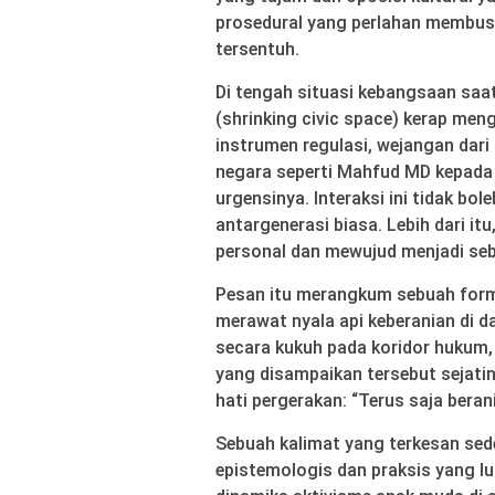
prosedural yang perlahan membusuk
tersentuh.
Di tengah situasi kebangsaan saat
(shrinking civic space) kerap men
instrumen regulasi, wejangan dari
negara seperti Mahfud MD kepada 
urgensinya. Interaksi ini tidak bo
antargenerasi biasa. Lebih dari i
personal dan mewujud menjadi seb
Pesan itu merangkum sebuah formu
merawat nyala api keberanian di d
secara kukuh pada koridor hukum, r
yang disampaikan tersebut sejat
hati pergerakan: “Terus saja beran
Sebuah kalimat yang terkesan se
epistemologis dan praksis yang lua