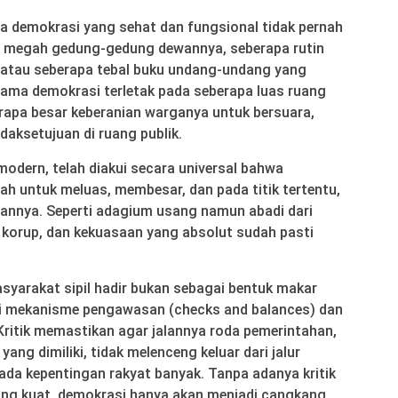
ra demokrasi yang sehat dan fungsional tidak pernah
a megah gedung-gedung dewannya, seberapa rutin
 atau seberapa tebal buku undang-undang yang
 utama demokrasi terletak pada seberapa luas ruang
rapa besar keberanian warganya untuk bersuara,
daksetujuan di ruang publik.
modern, telah diakui secara universal bahwa
ah untuk meluas, membesar, dan pada titik tertentu,
nnya. Seperti adagium usang namun abadi dari
korup, dan kekuasaan yang absolut sudah pasti
masyarakat sipil hadir bukan sebagai bentuk makar
ai mekanisme pengawasan (checks and balances) dan
 Kritik memastikan agar jalannya roda pemerintahan,
ang dimiliki, tidak melenceng keluar dari jalur
ada kepentingan rakyat banyak. Tanpa adanya kritik
yang kuat, demokrasi hanya akan menjadi cangkang