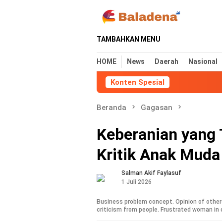
Loncat
ke
konten
TAMBAHKAN MENU
HOME
News
Daerah
Nasional
Konten Spesial
Mahasisw
Beranda
Gagasan
Keberanian yang 
Kritik Anak Muda
Salman Akif Faylasuf
1 Juli 2026
Business problem concept. Opinion of othe
criticism from people. Frustrated woman in