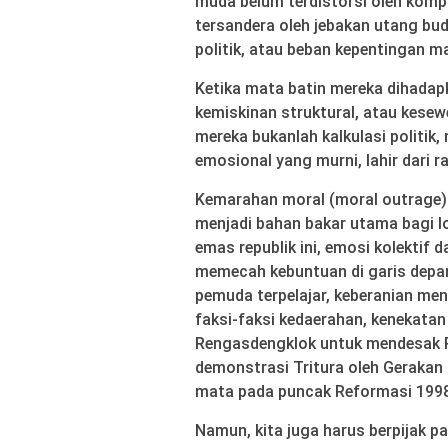
muda belum terdistorsi oleh komp
tersandera oleh jebakan utang bud
politik, atau beban kepentingan m
Ketika mata batin mereka dihadapk
kemiskinan struktural, atau kese
mereka bukanlah kalkulasi politik
emosional yang murni, lahir dari 
Kemarahan moral (moral outrage) 
menjadi bahan bakar utama bagi l
emas republik ini, emosi kolektif 
memecah kebuntuan di garis depan
pemuda terpelajar, keberanian m
faksi-faksi kedaerahan, kenekatan
Rengasdengklok untuk mendesak 
demonstrasi Tritura oleh Gerakan
mata pada puncak Reformasi 1998
Namun, kita juga harus berpijak p