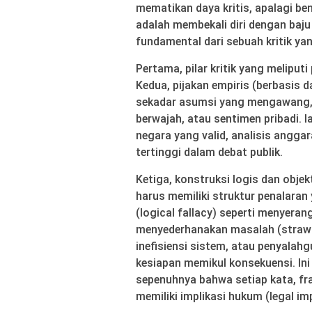
mematikan daya kritis, apalagi be
adalah membekali diri dengan baju 
fundamental dari sebuah kritik yan
Pertama, pilar kritik yang meliputi
Kedua, pijakan empiris (berbasis dat
sekadar asumsi yang mengawang, 
berwajah, atau sentimen pribadi. 
negara yang valid, analisis anggar
tertinggi dalam debat publik.
Ketiga, konstruksi logis dan obje
harus memiliki struktur penalaran 
(logical fallacy) seperti menyera
menyederhanakan masalah (strawm
inefisiensi sistem, atau penyala
kesiapan memikul konsekuensi. In
sepenuhnya bahwa setiap kata, fr
memiliki implikasi hukum (legal imp