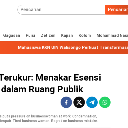
Pencaria
Gagasan
Puisi
Zetizen
Kajian
Kolom
Mohammad Nas
a KKN UIN Walisongo Perkuat Transformasi Digital UMKM di
Terukur: Menakar Esensi
 dalam Ruang Publik
rs puts pressure on businesswoman at work. Condemnation,
 despair. Tired business woman. Regret on business mistake.