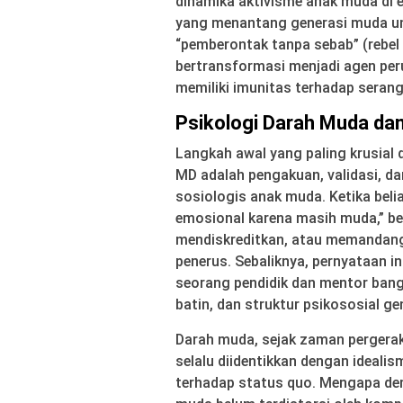
dinamika aktivisme anak muda di era
yang menantang generasi muda un
“pemberontak tanpa sebab” (rebel 
bertransformasi menjadi agen peru
memiliki imunitas terhadap serang
Psikologi Darah Muda da
Langkah awal yang paling krusial
MD adalah pengakuan, validasi, da
sosiologis anak muda. Ketika beli
emosional karena masih muda,” be
mendiskreditkan, atau memandang 
penerus. Sebaliknya, pernyataan in
seorang pendidik dan mentor ban
batin, dan struktur psikososial g
Darah muda, sejak zaman pergerakan
selalu diidentikkan dengan idealis
terhadap status quo. Mengapa dem