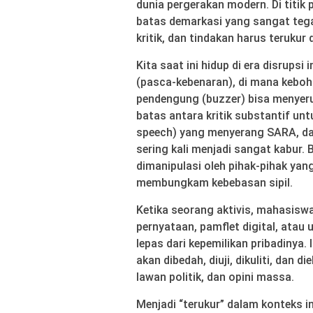
dunia pergerakan modern. Di titik
batas demarkasi yang sangat tegas
kritik, dan tindakan harus teruku
Kita saat ini hidup di era disrupsi
(pasca-kebenaran), di mana kebo
pendengung (buzzer) bisa menyeru
batas antara kritik substantif unt
speech) yang menyerang SARA, da
sering kali menjadi sangat kabur.
dimanipulasi oleh pihak-pihak yan
membungkam kebebasan sipil.
Ketika seorang aktivis, mahasisw
pernyataan, pamflet digital, atau 
lepas dari kepemilikan pribadinya
akan dibedah, diuji, dikuliti, dan d
lawan politik, dan opini massa.
Menjadi “terukur” dalam konteks 