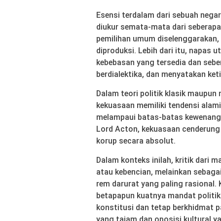
Esensi terdalam dari sebuah nega
diukur semata-mata dari seberap
pemilihan umum diselenggarakan,
diproduksi. Lebih dari itu, napas
kebebasan yang tersedia dan sebe
berdialektika, dan menyatakan keti
Dalam teori politik klasik maupun 
kekuasaan memiliki tendensi alami
melampaui batas-batas kewenanga
Lord Acton, kekuasaan cenderung 
korup secara absolut.
Dalam konteks inilah, kritik dari 
atau kebencian, melainkan sebag
rem darurat yang paling rasional.
betapapun kuatnya mandat politik y
konstitusi dan tetap berkhidmat p
yang tajam dan oposisi kultural 