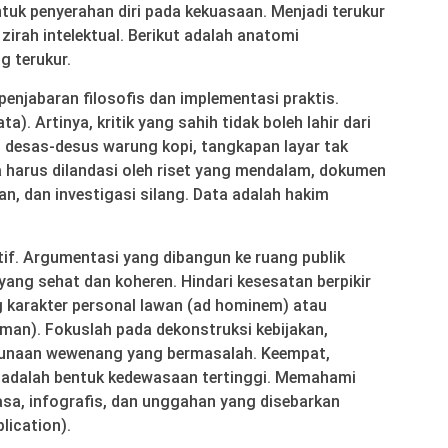
ntuk penyerahan diri pada kekuasaan. Menjadi terukur
zirah intelektual. Berikut adalah anatomi
g terukur.
 penjabaran filosofis dan implementasi praktis.
a). Artinya, kritik yang sahih tidak boleh lahir dari
desas-desus warung kopi, tangkapan layar tak
Ia harus dilandasi oleh riset yang mendalam, dokumen
an, dan investigasi silang. Data adalah hakim
ktif. Argumentasi yang dibangun ke ruang publik
yang sehat dan koheren. Hindari kesesatan berpikir
ng karakter personal lawan (ad hominem) atau
an). Fokuslah pada dekonstruksi kebijakan,
hgunaan wewenang yang bermasalah. Keempat,
i adalah bentuk kedewasaan tertinggi. Memahami
asa, infografis, dan unggahan yang disebarkan
lication).