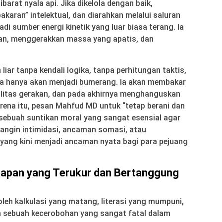
barat nyala api. Jika dikelola dengan baik,
aran” intelektual, dan diarahkan melalui saluran
adi sumber energi kinetik yang luar biasa terang. Ia
gan, menggerakkan massa yang apatis, dan
n liar tanpa kendali logika, tanpa perhitungan taktis,
 ia hanya akan menjadi bumerang. Ia akan membakar
bilitas gerakan, dan pada akhirnya menghanguskan
 karena itu, pesan Mahfud MD untuk “tetap berani dan
 sebuah suntikan moral yang sangat esensial agar
h angin intimidasi, ancaman somasi, atau
 yang kini menjadi ancaman nyata bagi para pejuang
Ucapan yang Terukur dan Bertanggung
oleh kalkulasi yang matang, literasi yang mumpuni,
ah sebuah kecerobohan yang sangat fatal dalam