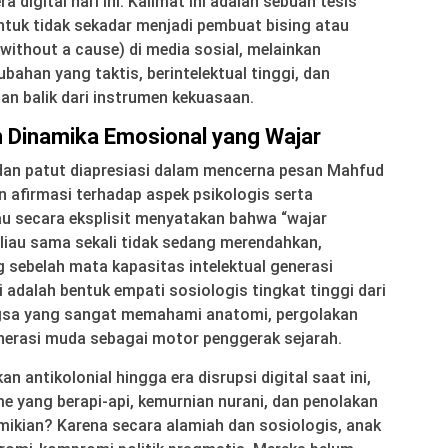
 digital hari ini. Kalimat ini adalah sebuah tesis
tuk tidak sekadar menjadi pembuat bising atau
without a cause) di media sosial, melainkan
bahan yang taktis, berintelektual tinggi, dan
an balik dari instrumen kekuasaan.
n Dinamika Emosional yang Wajar
 dan patut diapresiasi dalam mencerna pesan Mahfud
n afirmasi terhadap aspek psikologis serta
au secara eksplisit menyatakan bahwa “wajar
liau sama sekali tidak sedang merendahkan,
sebelah mata kapasitas intelektual generasi
i adalah bentuk empati sosiologis tingkat tinggi dari
gsa yang sangat memahami anatomi, pergolakan
enerasi muda sebagai motor penggerak sejarah.
 antikolonial hingga era disrupsi digital saat ini,
me yang berapi-api, kemurnian nurani, dan penolakan
ikian? Karena secara alamiah dan sosiologis, anak