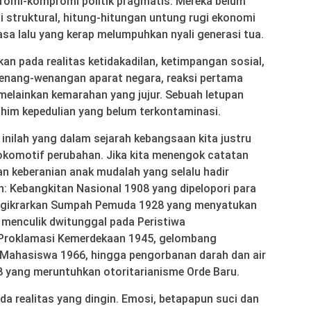
romi-kompromi politik pragmatis. Mereka belum
i struktural, hitung-hitungan untung rugi ekonomi
asa lalu yang kerap melumpuhkan nyali generasi tua.
an pada realitas ketidakadilan, ketimpangan sosial,
wenang-wenangan aparat negara, reaksi pertama
, melainkan kemarahan yang jujur. Sebuah letupan
rahim kepedulian yang belum terkontaminasi.
inilah yang dalam sejarah kebangsaan kita justru
okomotif perubahan. Jika kita menengok catatan
dan keberanian anak mudalah yang selalu hadir
: Kebangkitan Nasional 1908 yang dipelopori para
engikrarkan Sumpah Pemuda 1928 yang menyatukan
 menculik dwitunggal pada Peristiwa
Proklamasi Kemerdekaan 1945, gelombang
 Mahasiswa 1966, hingga pengorbanan darah dan air
 yang meruntuhkan otoritarianisme Orde Baru.
ada realitas yang dingin. Emosi, betapapun suci dan