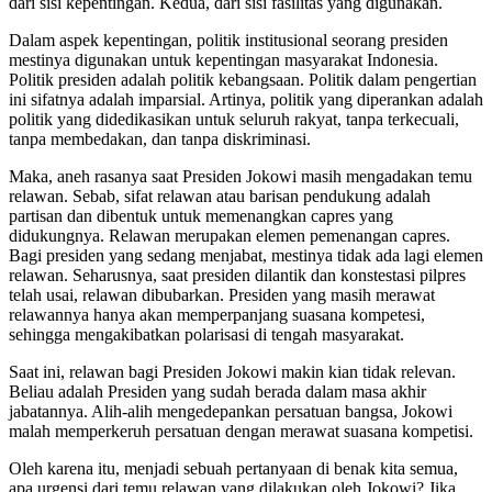
dari sisi kepentingan. Kedua, dari sisi fasilitas yang digunakan.
Dalam aspek kepentingan, politik institusional seorang presiden
mestinya digunakan untuk kepentingan masyarakat Indonesia.
Politik presiden adalah politik kebangsaan. Politik dalam pengertian
ini sifatnya adalah imparsial. Artinya, politik yang diperankan adalah
politik yang didedikasikan untuk seluruh rakyat, tanpa terkecuali,
tanpa membedakan, dan tanpa diskriminasi.
Maka, aneh rasanya saat Presiden Jokowi masih mengadakan temu
relawan. Sebab, sifat relawan atau barisan pendukung adalah
partisan dan dibentuk untuk memenangkan capres yang
didukungnya. Relawan merupakan elemen pemenangan capres.
Bagi presiden yang sedang menjabat, mestinya tidak ada lagi elemen
relawan. Seharusnya, saat presiden dilantik dan konstestasi pilpres
telah usai, relawan dibubarkan. Presiden yang masih merawat
relawannya hanya akan memperpanjang suasana kompetesi,
sehingga mengakibatkan polarisasi di tengah masyarakat.
Saat ini, relawan bagi Presiden Jokowi makin kian tidak relevan.
Beliau adalah Presiden yang sudah berada dalam masa akhir
jabatannya. Alih-alih mengedepankan persatuan bangsa, Jokowi
malah memperkeruh persatuan dengan merawat suasana kompetisi.
Oleh karena itu, menjadi sebuah pertanyaan di benak kita semua,
apa urgensi dari temu relawan yang dilakukan oleh Jokowi? Jika