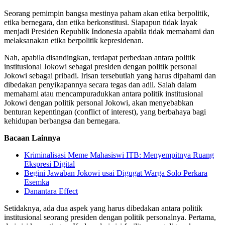
Seorang pemimpin bangsa mestinya paham akan etika berpolitik,
etika bernegara, dan etika berkonstitusi. Siapapun tidak layak
menjadi Presiden Republik Indonesia apabila tidak memahami dan
melaksanakan etika berpolitik kepresidenan.
Nah, apabila disandingkan, terdapat perbedaan antara politik
institusional Jokowi sebagai presiden dengan politik personal
Jokowi sebagai pribadi. Irisan tersebutlah yang harus dipahami dan
dibedakan penyikapannya secara tegas dan adil. Salah dalam
memahami atau mencampuradukkan antara politik institusional
Jokowi dengan politik personal Jokowi, akan menyebabkan
benturan kepentingan (conflict of interest), yang berbahaya bagi
kehidupan berbangsa dan bernegara.
Bacaan Lainnya
Kriminalisasi Meme Mahasiswi ITB: Menyempitnya Ruang
Ekspresi Digital
Begini Jawaban Jokowi usai Digugat Warga Solo Perkara
Esemka
Danantara Effect
Setidaknya, ada dua aspek yang harus dibedakan antara politik
institusional seorang presiden dengan politik personalnya. Pertama,