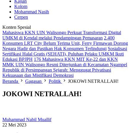
Kajian
Kolom
Mohammad Nasih
Cerpen
Konten Spesial
Mahasiswa KKN UIN Walisongo Perkuat Transformasi Digital
UMKM di Kendal melalui Pendampingan Pemasaran
2.400
Konsumen LRT City Belum Terima Unit, Ferry Firmawan Dorong
Negara Hadir dan Pastikan Hak Konsumen Terlindungi
Sosialisasi
Sertifikasi Halal Gratis (SEHATI), Puluhan Pelaku UMKM Ikuti
Edukasi BPJPH
176 Mahasiswa KKN MIT Ke-22 dan KKN
MMK UIN Walisongo Resmi Diterjunkan di Kecamatan Ngampel
Republik di Persimpangan Sejarah: Menggugat Privatisasi
Kekuasaan dan Mistifikasi Demokrasi
Beranda
Gagasan
Politik
JOKOWI NETRALLAH!
JOKOWI NETRALLAH!
Muhammad Nabil Muallif
22 Mei 2023