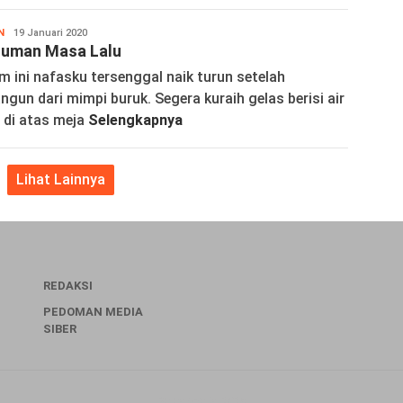
N
Wortelina
19 Januari 2020
tuman Masa Lalu
 ini nafasku tersenggal naik turun setelah
ngun dari mimpi buruk. Segera kuraih gelas berisi air
 di atas meja
Selengkapnya
Lihat Lainnya
REDAKSI
PEDOMAN MEDIA
SIBER
Baladena.id 2026