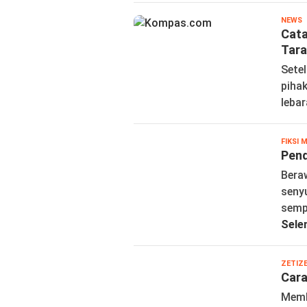
NEWS
W
Cata
Tara
Sete
piha
lebar
FIKSI M
Pend
Bera
seny
semp
Sele
ZETIZ
Cara
Memb