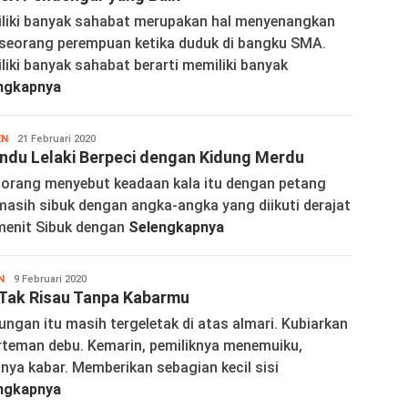
liki banyak sahabat merupakan hal menyenangkan
 seorang perempuan ketika duduk di bangku SMA.
iki banyak sahabat berarti memiliki banyak
ngkapnya
EN
Wortelina
21 Februari 2020
ndu Lelaki Berpeci dengan Kidung Merdu
 orang menyebut keadaan kala itu dengan petang
masih sibuk dengan angka-angka yang diikuti derajat
menit Sibuk dengan
Selengkapnya
N
Wortelina
9 Februari 2020
Tak Risau Tanpa Kabarmu
ngan itu masih tergeletak di atas almari. Kubiarkan
erteman debu. Kemarin, pemiliknya menemuiku,
nya kabar. Memberikan sebagian kecil sisi
ngkapnya