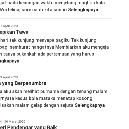
ngat pada kenangan waktu menjelang maghrib kala
“Wortelina, sore nanti kita susuri
Selengkapnya
ortelina
7 April 2020
epikan Tawa
hari tak kunjung menyapa pagiku Tak kunjung
agi semburat hangatnya Membiarkan aku mengeja
m tanya bukankah ada pertemuan yang harus
ngkapnya
ortelina
3 April 2020
 yang Berpenumbra
ra aku akan melihat purnama dengan tenang malam
Ternyata kedua bola mataku menatap kosong
isakan malam gelap dengan sejuta
Selengkapnya
N
Wortelina
30 Maret 2020
eri Pendengar yang Baik