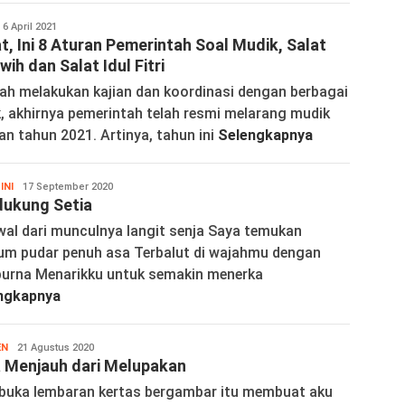
ortelina
6 April 2021
t, Ini 8 Aturan Pemerintah Soal Mudik, Salat
wih dan Salat Idul Fitri
lah melakukan kajian dan koordinasi dengan berbagai
k, akhirnya pemerintah telah resmi melarang mudik
an tahun 2021. Artinya, tahun ini
Selengkapnya
INI
Wortelina
17 September 2020
ukung Setia
wal dari munculnya langit senja Saya temukan
um pudar penuh asa Terbalut di wajahmu dengan
urna Menarikku untuk semakin menerka
ngkapnya
EN
Wortelina
21 Agustus 2020
 Menjauh dari Melupakan
uka lembaran kertas bergambar itu membuat aku