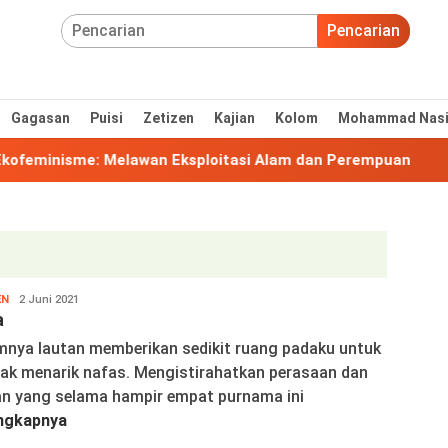
Pencarian
Gagasan
Puisi
Zetizen
Kajian
Kolom
Mohammad Nas
nisme: Melawan Eksploitasi Alam dan Perempuan
Str
EN
Wortelina
2 Juni 2021
a
mnya lautan memberikan sedikit ruang padaku untuk
nak menarik nafas. Mengistirahatkan perasaan dan
ran yang selama hampir empat purnama ini
ngkapnya