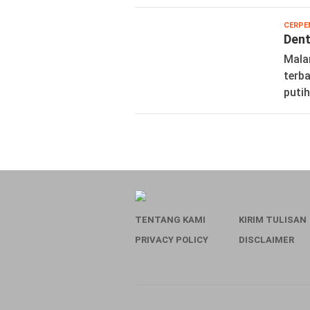
CERPE
Den
Malam
terba
putih
TENTANG KAMI
KIRIM TULISAN
PRIVACY POLICY
DISCLAIMER