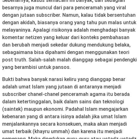
Sebenarnya, kasus semacam ini banyak, dan sebagian
besarnya juga muncul dari para penceramah yang viral
dengan jutaan subscriber. Namun, kalau tidak bersentuhan
dengan akidah, biasanya orang yang tahu pun malas untuk
melayaninya. Apalagi risikonya adalah menghadapi banyak
komentar netizen yang keluar dari konteks pembahasan
dan berubah menjadi sekedar dukung mendukung belaka,
sebagaimana bisa dipahami dengan menggunakan teori
post truth. Salah-salah malah dianggap sebagai pendengki
yang berambisi untuk pansos.
Bukti bahwa banyak narasi keliru yang dianggap benar
adalah umat Islam yang jutaan di antaranya menjadi
subscriber chanel-chanel penceramah agama itu berada
dalam ketertinggalan, baik dalam sains dan teknologi
(saintek) maupun ekonomi. Padahal Islam mengajarkan
kebenaran yang di antara isinya adalah jika umat Islam
menjalankannya secara konsekuen, maka akan menjadi
umat terbaik (khayru ummah) dan karena itu menjadi
pemenang. Maka diperlukan guru-guru atau ustadz-ustadz