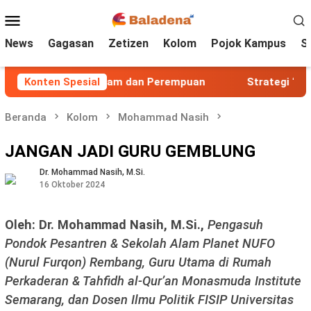
Loncat
Menu
ke
Mobile
konten
News
Gagasan
Zetizen
Kolom
Pojok Kampus
S
ksploitasi Alam dan Perempuan
Konten Spesial
Strategi ‘Green Ribbo
Beranda
Kolom
Mohammad Nasih
JANGAN JADI GURU GEMBLUNG
Dr. Mohammad Nasih, M.Si.
16 Oktober 2024
Oleh: Dr. Mohammad Nasih, M.Si.,
P
engasuh
Pondok Pesantren & Sekolah Alam Planet NUFO
(Nurul Furqon) Rembang, Guru Utama di Rumah
Perkaderan & Tahfidh al-Qur’an Monasmuda Institute
Semarang, dan Dosen Ilmu Politik FISIP Universitas