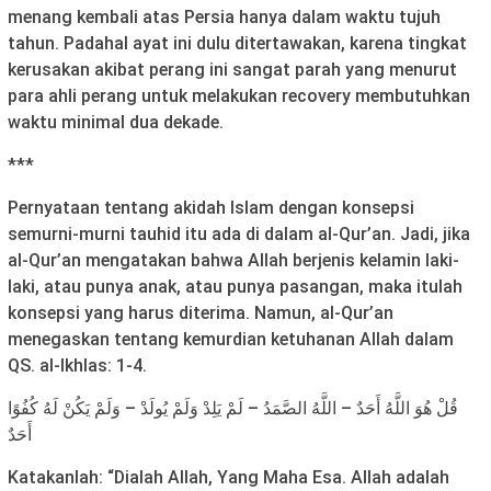
menang kembali atas Persia hanya dalam waktu tujuh
tahun. Padahal ayat ini dulu ditertawakan, karena tingkat
kerusakan akibat perang ini sangat parah yang menurut
para ahli perang untuk melakukan recovery membutuhkan
waktu minimal dua dekade.
***
Pernyataan tentang akidah Islam dengan konsepsi
semurni-murni tauhid itu ada di dalam al-Qur’an. Jadi, jika
al-Qur’an mengatakan bahwa Allah berjenis kelamin laki-
laki, atau punya anak, atau punya pasangan, maka itulah
konsepsi yang harus diterima. Namun, al-Qur’an
menegaskan tentang kemurdian ketuhanan Allah dalam
QS. al-Ikhlas: 1-4.
قُلْ هُوَ اللَّهُ أَحَدٌ – اللَّهُ الصَّمَدُ – لَمْ يَلِدْ وَلَمْ يُولَدْ – وَلَمْ يَكُنْ لَهُ كُفُوًا
أَحَدٌ
Katakanlah: “Dialah Allah, Yang Maha Esa. Allah adalah