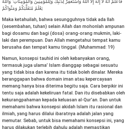
فَاعْلَمْ أَنَّهُ لَا إِلَٰهَ إِلَّا اللَّهُ وَاسْتَغْفِرْ لِذَنْبِكَ وَلِلْمُؤْمِنِينَ وَالْمُؤْمِنَاتِ ۗ وَاللَّهُ
يَعْلَمُ مُتَقَلَّبَكُمْ وَمَثْوَاكُمْ
Maka ketahuilah, bahwa sesungguhnya tidak ada Ilah
(sesembahan, tuhan) selain Allah dan mohonlah ampunan
bagi dosamu dan bagi (dosa) orang-orang mukmin, laki-
laki dan perempuan. Dan Allah mengetahui tempat kamu
berusaha dan tempat kamu tinggal. (Muhammad: 19)
Namun, konsepsi tauhid ini oleh kebanyakan orang,
termasuk juga ulama’ Islam dianggap sebagai sesuatu
yang tidak bisa dan karena itu tidak boleh dinalar. Mereka
beranggapan bahwa domain iman atau kepercayaan
memang hanya bisa diterima begitu saja. Cara berpikir ini
tentu saja adalah kekeliruan fatal. Dan itu disebabkan oleh
kekurangpahaman kepada keluasan al-Qur’an. Dan untuk
memahami bahwa konsepsi akidah Islam itu rasional dan
ilmiah, yang harus dilalui ibaratnya adalah jalan yang
memutar. Sebab, untuk bisa memahami konsepsi ini, yang
harus dilakukan terlebih dahulu adalah memastikan