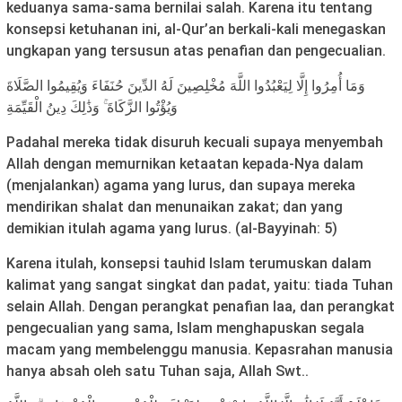
keduanya sama-sama bernilai salah. Karena itu tentang
konsepsi ketuhanan ini, al-Qur’an berkali-kali menegaskan
ungkapan yang tersusun atas penafian dan pengecualian.
وَمَا أُمِرُوا إِلَّا لِيَعْبُدُوا اللَّهَ مُخْلِصِينَ لَهُ الدِّينَ حُنَفَاءَ وَيُقِيمُوا الصَّلَاةَ
وَيُؤْتُوا الزَّكَاةَ ۚ وَذَٰلِكَ دِينُ الْقَيِّمَةِ
Padahal mereka tidak disuruh kecuali supaya menyembah
Allah dengan memurnikan ketaatan kepada-Nya dalam
(menjalankan) agama yang lurus, dan supaya mereka
mendirikan shalat dan menunaikan zakat; dan yang
demikian itulah agama yang lurus. (al-Bayyinah: 5)
Karena itulah, konsepsi tauhid Islam terumuskan dalam
kalimat yang sangat singkat dan padat, yaitu: tiada Tuhan
selain Allah. Dengan perangkat penafian laa, dan perangkat
pengecualian yang sama, Islam menghapuskan segala
macam yang membelenggu manusia. Kepasrahan manusia
hanya absah oleh satu Tuhan saja, Allah Swt..