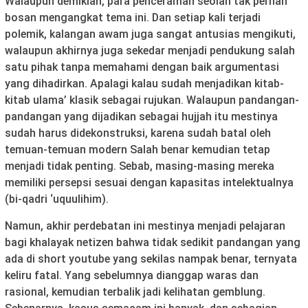
Walaupun demikian, para penceramah seolah tak pernah
bosan mengangkat tema ini. Dan setiap kali terjadi
polemik, kalangan awam juga sangat antusias mengikuti,
walaupun akhirnya juga sekedar menjadi pendukung salah
satu pihak tanpa memahami dengan baik argumentasi
yang dihadirkan. Apalagi kalau sudah menjadikan kitab-
kitab ulama’ klasik sebagai rujukan. Walaupun pandangan-
pandangan yang dijadikan sebagai hujjah itu mestinya
sudah harus didekonstruksi, karena sudah batal oleh
temuan-temuan modern Salah benar kemudian tetap
menjadi tidak penting. Sebab, masing-masing mereka
memiliki persepsi sesuai dengan kapasitas intelektualnya
(bi-qadri ‘uquulihim).
Namun, akhir perdebatan ini mestinya menjadi pelajaran
bagi khalayak netizen bahwa tidak sedikit pandangan yang
ada di short youtube yang sekilas nampak benar, ternyata
keliru fatal. Yang sebelumnya dianggap waras dan
rasional, kemudian terbalik jadi kelihatan gemblung.