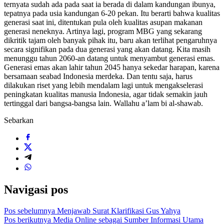
ternyata sudah ada pada saat ia berada di dalam kandungan ibunya,
tepatnya pada usia kandungan 6-20 pekan. Itu berarti bahwa kualitas
generasi saat ini, ditentukan pula oleh kualitas asupan makanan
generasi neneknya. Artinya lagi, program MBG yang sekarang
dikritik tajam oleh banyak pihak itu, baru akan terlihat pengaruhnya
secara signifikan pada dua generasi yang akan datang. Kita masih
menunggu tahun 2060-an datang untuk menyambut generasi emas.
Generasi emas akan lahir tahun 2045 hanya sekedar harapan, karena
bersamaan seabad Indonesia merdeka. Dan tentu saja, harus
dilakukan riset yang lebih mendalam lagi untuk mengakselerasi
peningkatan kualitas manusia Indonesia, agar tidak semakin jauh
tertinggal dari bangsa-bangsa lain. Wallahu a’lam bi al-shawab.
Sebarkan
Navigasi pos
Pos sebelumnya
Menjawab Surat Klarifikasi Gus Yahya
Pos berikutnya
Media Online sebagai Sumber Informasi Utama