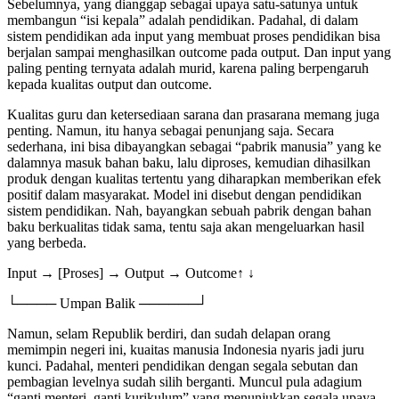
Sebelumnya, yang dianggap sebagai upaya satu-satunya untuk
membangun “isi kepala” adalah pendidikan. Padahal, di dalam
sistem pendidikan ada input yang membuat proses pendidikan bisa
berjalan sampai menghasilkan outcome pada output. Dan input yang
paling penting ternyata adalah murid, karena paling berpengaruh
kepada kualitas output dan outcome.
Kualitas guru dan ketersediaan sarana dan prasarana memang juga
penting. Namun, itu hanya sebagai penunjang saja. Secara
sederhana, ini bisa dibayangkan sebagai “pabrik manusia” yang ke
dalamnya masuk bahan baku, lalu diproses, kemudian dihasilkan
produk dengan kualitas tertentu yang diharapkan memberikan efek
positif dalam masyarakat. Model ini disebut dengan pendidikan
sistem pendidikan. Nah, bayangkan sebuah pabrik dengan bahan
baku berkualitas tidak sama, tentu saja akan mengeluarkan hasil
yang berbeda.
Input → [Proses] → Output → Outcome↑ ↓
└──── Umpan Balik ──────┘
Namun, selam Republik berdiri, dan sudah delapan orang
memimpin negeri ini, kuaitas manusia Indonesia nyaris jadi juru
kunci. Padahal, menteri pendidikan dengan segala sebutan dan
pembagian levelnya sudah silih berganti. Muncul pula adagium
“ganti menteri, ganti kurikulum” yang menunjukkan segala upaya