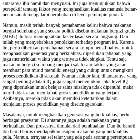
antaranya ibu hamil dan menyusui. Ini juga menunjukkan bahwa
perspektif tentang faktor yang menghasilkan kualitas manusia benar-
benar sudah mengalami perubahan di level pemimpin puncak.
Namun, masih terlalu banyak pemahaman keliru bahwa makanan
bergizi seimbang yang secara politik disebut makanan bergizi gratis
(MBG) itu bisa meningkatkan kecerdasan secara langsung. Dan
inilah yang menyebabkan penolakan terhadap program ini. Karena
itu, perlu diberikan pemahaman secara komprehensif bahwa untuk
menghasilkan generasi yang berkualitas, diperlukan tahapan yang
juga memerlukan waktu yang ternyata tidak singkat. Tentu saja
makanan bergizi seimbang menjadi salah satu faktor yang akan
membuat para murid memiliki energi yang cukup untuk mengikuti
proses pendidikan di sekolah. Namun, faktor lain, di antaranya yang
sangat penting adalah IQ juga sangat menentukan. Jika level IQ
yang diperlukan untuk belajar sains misalnya tidak dipenuhi, maka
murid tidak akan menikmati proses pendidikan yang terjadi.
Akibatnya, mereka tidak akan memiliki ketertarikan dalam
menjalani proses pendidikan yang diselenggarakan.
Masalanya, untuk menghasilkan generasi yang berkualitas, perlu
berbagai prasyarat. Di antaranya juga adalah makanan yang
berkualitas. Dan prosesnya dimulai dari pembuahan. Dan itu berarti
ibu hamil harus mendapatkan asupan makanan yang berkualitas
pula. Namun, ternyata sel telur yang ada pada seorang perempuan,