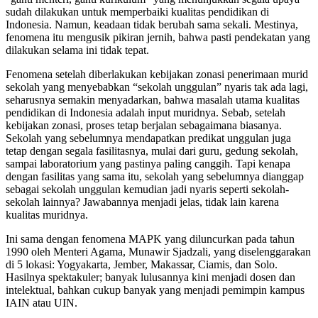
sudah dilakukan untuk memperbaiki kualitas pendidikan di
Indonesia. Namun, keadaan tidak berubah sama sekali. Mestinya,
fenomena itu mengusik pikiran jernih, bahwa pasti pendekatan yang
dilakukan selama ini tidak tepat.
Fenomena setelah diberlakukan kebijakan zonasi penerimaan murid
sekolah yang menyebabkan “sekolah unggulan” nyaris tak ada lagi,
seharusnya semakin menyadarkan, bahwa masalah utama kualitas
pendidikan di Indonesia adalah input muridnya. Sebab, setelah
kebijakan zonasi, proses tetap berjalan sebagaimana biasanya.
Sekolah yang sebelumnya mendapatkan predikat unggulan juga
tetap dengan segala fasilitasnya, mulai dari guru, gedung sekolah,
sampai laboratorium yang pastinya paling canggih. Tapi kenapa
dengan fasilitas yang sama itu, sekolah yang sebelumnya dianggap
sebagai sekolah unggulan kemudian jadi nyaris seperti sekolah-
sekolah lainnya? Jawabannya menjadi jelas, tidak lain karena
kualitas muridnya.
Ini sama dengan fenomena MAPK yang diluncurkan pada tahun
1990 oleh Menteri Agama, Munawir Sjadzali, yang diselenggarakan
di 5 lokasi: Yogyakarta, Jember, Makassar, Ciamis, dan Solo.
Hasilnya spektakuler; banyak lulusannya kini menjadi dosen dan
intelektual, bahkan cukup banyak yang menjadi pemimpin kampus
IAIN atau UIN.