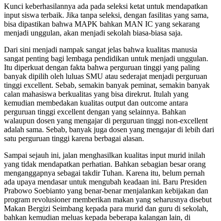
Kunci keberhasilannya ada pada seleksi ketat untuk mendapatkan
input siswa terbaik. Jika tanpa seleksi, dengan fasilitas yang sama,
bisa dipastikan bahwa MAPK bahkan MAN IC yang sekarang
menjadi unggulan, akan menjadi sekolah biasa-biasa saja.
Dari sini menjadi nampak sangat jelas bahwa kualitas manusia
sangat penting bagi lembaga pendidikan untuk menjadi unggulan.
Itu diperkuat dengan fakta bahwa perguruan tinggi yang paling
banyak dipilih oleh luluas SMU atau sederajat menjadi perguruan
tinggi excellent. Sebab, semakin banyak peminat, semakin banyak
calan mahasiswa berkualitas yang bisa direkrut. Itulah yang
kemudian membedakan kualitas output dan outcome antara
perguruan tinggi excellent dengan yang selainnya. Bahkan
walaupun dosen yang mengajar di perguruan tinggi non-excellent
adalah sama. Sebab, banyak juga dosen yang mengajar di lebih dari
satu perguruan tinggi karena berbagai alasan.
Sampai sejauh ini, jalan menghasilkan kualitas input murid inilah
yang tidak mendapatkan perhatian. Bahkan sebagian besar orang
menganggapnya sebagai takdir Tuhan. Karena itu, belum pernah
ada upaya mendasar untuk mengubah keadaan ini. Baru Presiden
Prabowo Soebianto yang benar-benar menjalankan kebijakan dan
program revolusioner memberikan makan yang seharusnya disebut
Makan Bergizi Seimbang kepada para murid dan guru di sekolah,
bahkan kemudian meluas kepada beberapa kalangan lain, di