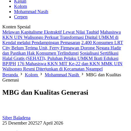
Kajian
Kolom
Mohammad Nasih
Cerpen
Konten Spesial
Melawan Kapitalisme Ekstraktif Lewat Nilai Tauhid
Mahasiswa
KKN UIN Walisongo Perkuat Transformasi Digital UMKM di
Kendal melalui Pendampingan Pemasaran
2.400 Konsumen LRT
City Belum Terima Unit, Ferry Firmawan Dorong Negara Hadir
dan Pastikan Hak Konsumen Terlindungi
Sosialisasi Sertifikasi
Halal Gratis (SEHATI), Puluhan Pelaku UMKM Ikuti Edukasi
BPJPH
176 Mahasiswa KKN MIT Ke-22 dan KKN MMK UIN
Walisongo Resmi Diterjunkan di Kecamatan Ngampel
Beranda
Kolom
Mohammad Nasih
MBG dan Kualitas
Generasi
MBG dan Kualitas Generasi
Siber Baladena
25 Desember 2025
27 April 2026