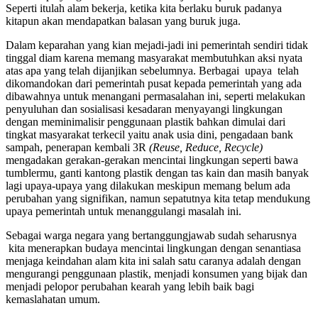
Seperti itulah alam bekerja, ketika kita berlaku buruk padanya
kitapun akan mendapatkan balasan yang buruk juga.
Dalam keparahan yang kian mejadi-jadi ini pemerintah sendiri tidak
tinggal diam karena memang masyarakat membutuhkan aksi nyata
atas apa yang telah dijanjikan sebelumnya. Berbagai upaya telah
dikomandokan dari pemerintah pusat kepada pemerintah yang ada
dibawahnya untuk menangani permasalahan ini, seperti melakukan
penyuluhan dan sosialisasi kesadaran menyayangi lingkungan
dengan meminimalisir penggunaan plastik bahkan dimulai dari
tingkat masyarakat terkecil yaitu anak usia dini, pengadaan bank
sampah, penerapan kembali 3R
(Reuse, Reduce, Recycle)
mengadakan gerakan-gerakan mencintai lingkungan seperti bawa
tumblermu, ganti kantong plastik dengan tas kain dan masih banyak
lagi upaya-upaya yang dilakukan meskipun memang belum ada
perubahan yang signifikan, namun sepatutnya kita tetap mendukung
upaya pemerintah untuk menanggulangi masalah ini.
Sebagai warga negara yang bertanggungjawab sudah seharusnya
kita menerapkan budaya mencintai lingkungan dengan senantiasa
menjaga keindahan alam kita ini salah satu caranya adalah dengan
mengurangi penggunaan plastik, menjadi konsumen yang bijak dan
menjadi pelopor perubahan kearah yang lebih baik bagi
kemaslahatan umum.