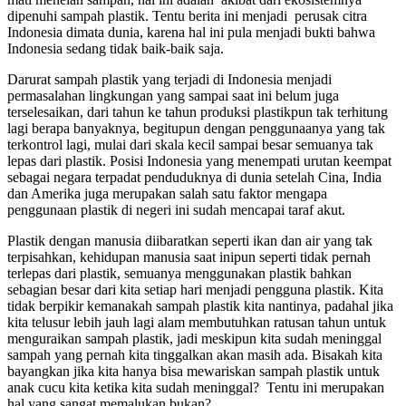
dipenuhi sampah plastik. Tentu berita ini menjadi perusak citra
Indonesia dimata dunia, karena hal ini pula menjadi bukti bahwa
Indonesia sedang tidak baik-baik saja.
Darurat sampah plastik yang terjadi di Indonesia menjadi
permasalahan lingkungan yang sampai saat ini belum juga
terselesaikan, dari tahun ke tahun produksi plastikpun tak terhitung
lagi berapa banyaknya, begitupun dengan penggunaanya yang tak
terkontrol lagi, mulai dari skala kecil sampai besar semuanya tak
lepas dari plastik. Posisi Indonesia yang menempati urutan keempat
sebagai negara terpadat penduduknya di dunia setelah Cina, India
dan Amerika juga merupakan salah satu faktor mengapa
penggunaan plastik di negeri ini sudah mencapai taraf akut.
Plastik dengan manusia diibaratkan seperti ikan dan air yang tak
terpisahkan, kehidupan manusia saat inipun seperti tidak pernah
terlepas dari plastik, semuanya menggunakan plastik bahkan
sebagian besar dari kita setiap hari menjadi pengguna plastik. Kita
tidak berpikir kemanakah sampah plastik kita nantinya, padahal jika
kita telusur lebih jauh lagi alam membutuhkan ratusan tahun untuk
menguraikan sampah plastik, jadi meskipun kita sudah meninggal
sampah yang pernah kita tinggalkan akan masih ada. Bisakah kita
bayangkan jika kita hanya bisa mewariskan sampah plastik untuk
anak cucu kita ketika kita sudah meninggal? Tentu ini merupakan
hal yang sangat memalukan bukan?.