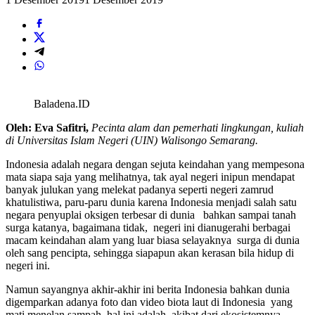
Baladena.ID
Oleh: Eva Safitri,
Pecinta alam dan pemerhati lingkungan, kuliah
di
Universitas Islam Negeri (UIN) Walisongo Semarang.
Indonesia adalah negara dengan sejuta keindahan yang mempesona
mata siapa saja yang melihatnya, tak ayal negeri inipun mendapat
banyak julukan yang melekat padanya seperti negeri zamrud
khatulistiwa, paru-paru dunia karena Indonesia menjadi salah satu
negara penyuplai oksigen terbesar di dunia bahkan sampai tanah
surga katanya, bagaimana tidak, negeri ini dianugerahi berbagai
macam keindahan alam yang luar biasa selayaknya surga di dunia
oleh sang pencipta, sehingga siapapun akan kerasan bila hidup di
negeri ini.
Namun sayangnya akhir-akhir ini berita Indonesia bahkan dunia
digemparkan adanya foto dan video biota laut di Indonesia yang
mati menelan sampah, hal ini adalah akibat dari ekosistemnya