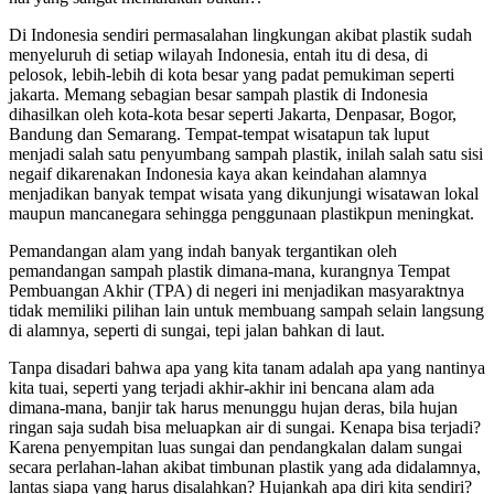
Di Indonesia sendiri permasalahan lingkungan akibat plastik sudah
menyeluruh di setiap wilayah Indonesia, entah itu di desa, di
pelosok, lebih-lebih di kota besar yang padat pemukiman seperti
jakarta. Memang sebagian besar sampah plastik di Indonesia
dihasilkan oleh kota-kota besar seperti Jakarta, Denpasar, Bogor,
Bandung dan Semarang. Tempat-tempat wisatapun tak luput
menjadi salah satu penyumbang sampah plastik, inilah salah satu sisi
negaif dikarenakan Indonesia kaya akan keindahan alamnya
menjadikan banyak tempat wisata yang dikunjungi wisatawan lokal
maupun mancanegara sehingga penggunaan plastikpun meningkat.
Pemandangan alam yang indah banyak tergantikan oleh
pemandangan sampah plastik dimana-mana, kurangnya Tempat
Pembuangan Akhir (TPA) di negeri ini menjadikan masyaraktnya
tidak memiliki pilihan lain untuk membuang sampah selain langsung
di alamnya, seperti di sungai, tepi jalan bahkan di laut.
Tanpa disadari bahwa apa yang kita tanam adalah apa yang nantinya
kita tuai, seperti yang terjadi akhir-akhir ini bencana alam ada
dimana-mana, banjir tak harus menunggu hujan deras, bila hujan
ringan saja sudah bisa meluapkan air di sungai. Kenapa bisa terjadi?
Karena penyempitan luas sungai dan pendangkalan dalam sungai
secara perlahan-lahan akibat timbunan plastik yang ada didalamnya,
lantas siapa yang harus disalahkan? Hujankah apa diri kita sendiri?