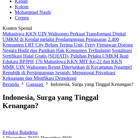
Kajian
Kolom
Mohammad Nasih
Cerpen
Konten Spesial
Mahasiswa KKN UIN Walisongo Perkuat Transformasi Digital
UMKM di Kendal melalui Pendampingan Pemasaran
2.400
Konsumen LRT City Belum Terima Unit, Ferry Firmawan Dorong
Negara Hadir dan Pastikan Hak Konsumen Terlindungi
Sosialisasi
Sertifikasi Halal Gratis (SEHATI), Puluhan Pelaku UMKM Ikuti
Edukasi BPJPH
176 Mahasiswa KKN MIT Ke-22 dan KKN
MMK UIN Walisongo Resmi Diterjunkan di Kecamatan Ngampel
Republik di Persimpangan Sejarah: Menggugat Privatisasi
Kekuasaan dan Mistifikasi Demokrasi
Beranda
Gagasan
Indonesia, Surga yang Tinggal Kenangan?
Indonesia, Surga yang Tinggal
Kenangan?
Redaksi Baladena
1 Desember 2019
1 Desember 2019