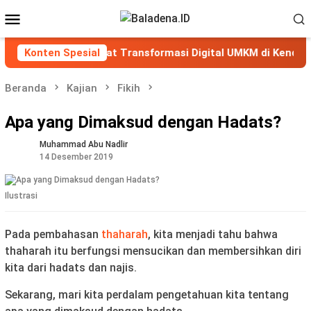
Loncat
Menu
ke
Mobile
konten
alisongo Perkuat Transformasi Digital UMKM di Kendal mel
Konten Spesial
Beranda
Kajian
Fikih
Apa yang Dimaksud dengan Hadats?
Muhammad Abu Nadlir
14 Desember 2019
Ilustrasi
Pada pembahasan
thaharah
, kita menjadi tahu bahwa
thaharah itu berfungsi mensucikan dan membersihkan diri
kita dari hadats dan najis.
Sekarang, mari kita perdalam pengetahuan kita tentang