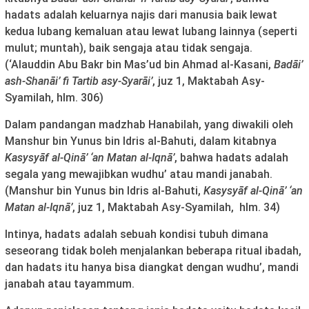
hadats adalah keluarnya najis dari manusia baik lewat
kedua lubang kemaluan atau lewat lubang lainnya (seperti
mulut; muntah), baik sengaja atau tidak sengaja.
(‘Alauddin Abu Bakr bin Mas’ud bin Ahmad al-Kasani,
Bad
ā
i’
ash-Shan
ā
i’ fi Tartib asy-Syar
āi’
, juz 1, Maktabah Asy-
Syamilah, hlm. 306)
Dalam pandangan madzhab Hanabilah, yang diwakili oleh
Manshur bin Yunus bin Idris al-Bahuti, dalam kitabnya
Kasysy
ā
f al-Qin
ā
’ ‘an Matan al-Iqn
ā’
, bahwa hadats adalah
segala yang mewajibkan wudhu’ atau mandi janabah.
(Manshur bin Yunus bin Idris al-Bahuti,
Kasysy
ā
f al-Qin
ā
’ ‘an
Matan al-Iqn
ā’
, juz 1, Maktabah Asy-Syamilah, hlm. 34)
Intinya, hadats adalah sebuah kondisi tubuh dimana
seseorang tidak boleh menjalankan beberapa ritual ibadah,
dan hadats itu hanya bisa diangkat dengan wudhu’, mandi
janabah atau tayammum.