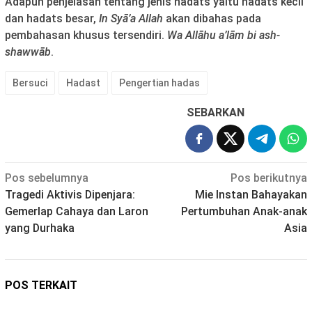
Adapun penjelasan tentang jenis hadats yaitu hadats kecil
dan hadats besar,
In Sy
ā
’a Allah
akan dibahas pada
pembahasan khusus tersendiri.
Wa All
ā
hu a’l
ā
m bi ash-
shaww
ā
b
.
Bersuci
Hadast
Pengertian hadas
SEBARKAN
Navigasi
Pos sebelumnya
Pos berikutnya
Tragedi Aktivis Dipenjara:
Mie Instan Bahayakan
pos
Gemerlap Cahaya dan Laron
Pertumbuhan Anak-anak
yang Durhaka
Asia
POS TERKAIT