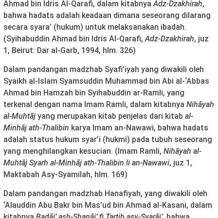
Ahmad bin Idris Al-Qarafi, dalam kitabnya
Adz-Dzakhirah
,
bahwa hadats adalah keadaan dimana seseorang dilarang
secara syara’ (hukum) untuk melaksanakan ibadah.
(Syihabuddin Ahmad bin Idris Al-Qarafi,
Adz-Dzakhirah
, juz
1, Beirut: Dar al-Garb, 1994, hlm. 326)
Dalam pandangan madzhab Syafi’iyah yang diwakili oleh
Syaikh al-Islam Syamsuddin Muhammad bin Abi al-‘Abbas
Ahmad bin Hamzah bin Syihabuddin ar-Ramli, yang
terkenal dengan nama Imam Ramli, dalam kitabnya
Nih
ā
yah
al-Muht
ā
j
yang merupakan kitab penjelas dari kitab
al-
Minh
ā
j ath-Thalibin
karya Imam an-Nawawi, bahwa hadats
adalah status hukum syar’i (hukmi) pada tubuh seseorang
yang menghilangkan kesucian. (Imam Ramli,
Nih
ā
yah al-
Muht
ā
j Syarh al-Minh
ā
j ath-Thalibin li an-Nawawi
, juz 1,
Maktabah Asy-Syamilah, hlm. 169)
Dalam pandangan madzhab Hanafiyah, yang diwakili oleh
‘Alauddin Abu Bakr bin Mas’ud bin Ahmad al-Kasani, dalam
kitabnya
Bad
ā
i’ ash-Shan
ā
i’ fi Tartib asy-Syar
āi’
, bahwa