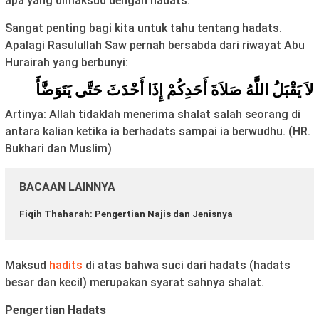
apa yang dimaksud dengan hadats.
Sangat penting bagi kita untuk tahu tentang hadats.
Apalagi Rasulullah Saw pernah bersabda dari riwayat Abu
Hurairah yang berbunyi:
لاَ يَقْبَلُ اللَّهُ صَلاَةَ أَحَدِكُمْ إِذَا أَحْدَثَ حَتَّى يَتَوَضَّأَ
Artinya: Allah tidaklah menerima shalat salah seorang di
antara kalian ketika ia berhadats sampai ia berwudhu. (HR.
Bukhari dan Muslim)
BACAAN LAINNYA
Fiqih Thaharah: Pengertian Najis dan Jenisnya
Maksud
hadits
di atas bahwa suci dari hadats (hadats
besar dan kecil) merupakan syarat sahnya shalat.
Pengertian
Hadats