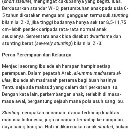
(
short stature
), mengingat cakupannya yang begitu luas.
Berdasarkan standar WHO, pertumbuhan anak pada usia 0-
5 tahun dikatakan mengalami gangguan termasuk
stunting
bila nilai Z -2, jika tinggi badannya hanya sekitar 8,5-11,75
cm–lebih pendek daripada rata-rata normal anak
seusianya. Sementara anak bisa disebut dwarfisme dan
stunting berat (
severely stunting
) bila nilai Z -3.
Peran Perempuan dan Keluarga
Menjadi seorang ibu adalah harapan hampir setiap
perempuan. Dalam pepatah Arab,
al-ummu madrasatu al-
ulaa
, ibu adalah madrasah pertama bagi buah hatinya.
Tentu saja ada maksud yang dalam dari perkataan itu.
Dengan kata lain, perkembangan anak, terlebih di masa-
masa awal, bergantung sejauh mana pola asuh sang ibu.
Stunting
merupakan ancaman utama terhadap kualitas
manusia Indonesia, juga ancaman terhadap kemampuan
daya saing bangsa. Hal ini dikarenakan anak
stunted
, bukan