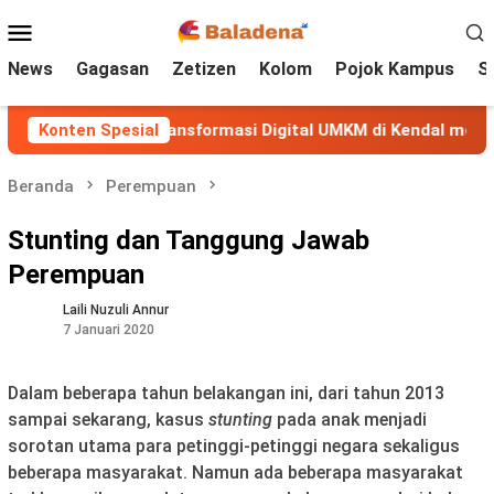
Loncat
Menu
ke
Mobile
konten
News
Gagasan
Zetizen
Kolom
Pojok Kampus
S
go Perkuat Transformasi Digital UMKM di Kendal melalui P
Konten Spesial
Beranda
Perempuan
Stunting dan Tanggung Jawab
Perempuan
Laili Nuzuli Annur
7 Januari 2020
Dalam beberapa tahun belakangan ini, dari tahun 2013
sampai sekarang, kasus
stunting
pada anak menjadi
sorotan utama para petinggi-petinggi negara sekaligus
beberapa masyarakat. Namun ada beberapa masyarakat