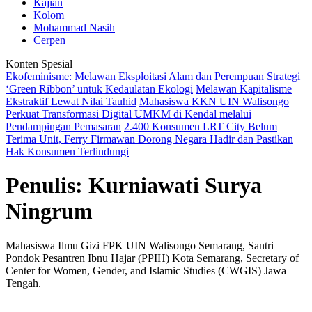
Kajian
Kolom
Mohammad Nasih
Cerpen
Konten Spesial
Ekofeminisme: Melawan Eksploitasi Alam dan Perempuan
Strategi
‘Green Ribbon’ untuk Kedaulatan Ekologi
Melawan Kapitalisme
Ekstraktif Lewat Nilai Tauhid
Mahasiswa KKN UIN Walisongo
Perkuat Transformasi Digital UMKM di Kendal melalui
Pendampingan Pemasaran
2.400 Konsumen LRT City Belum
Terima Unit, Ferry Firmawan Dorong Negara Hadir dan Pastikan
Hak Konsumen Terlindungi
Penulis:
Kurniawati Surya
Ningrum
Mahasiswa Ilmu Gizi FPK UIN Walisongo Semarang, Santri
Pondok Pesantren Ibnu Hajar (PPIH) Kota Semarang, Secretary of
Center for Women, Gender, and Islamic Studies (CWGIS) Jawa
Tengah.