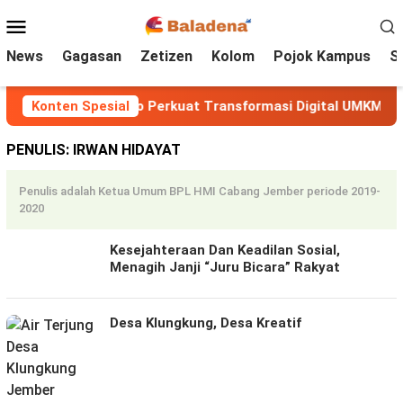
Loncat
Menu
ke
Mobile
konten
News
Gagasan
Zetizen
Kolom
Pojok Kampus
S
 KKN UIN Walisongo Perkuat Transformasi Digital UMKM di 
Konten Spesial
PENULIS:
IRWAN HIDAYAT
Penulis adalah Ketua Umum BPL HMI Cabang Jember periode 2019-
2020
Kesejahteraan Dan Keadilan Sosial,
Menagih Janji “Juru Bicara” Rakyat
Desa Klungkung, Desa Kreatif