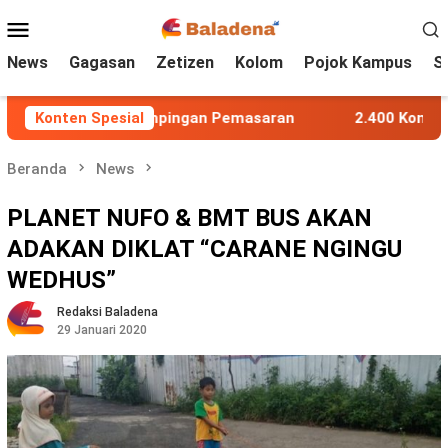
Loncat
Menu
ke
Mobile
konten
News
Gagasan
Zetizen
Kolom
Pojok Kampus
S
elalui Pendampingan Pemasaran
Konten Spesial
2.400 Konsumen LRT C
Beranda
News
PLANET NUFO & BMT BUS AKAN
ADAKAN DIKLAT “CARANE NGINGU
WEDHUS”
Redaksi Baladena
29 Januari 2020