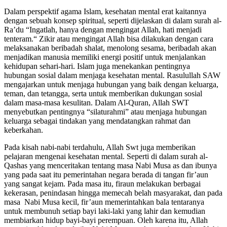
Dalam perspektif agama Islam, kesehatan mental erat kaitannya
dengan sebuah konsep spiritual, seperti dijelaskan di dalam surah al-
Ra’du “Ingatlah, hanya dengan mengingat Allah, hati menjadi
tenteram.“ Zikir atau mengingat Allah bisa dilakukan dengan cara
melaksanakan beribadah shalat, menolong sesama, beribadah akan
menjadikan manusia memiliki energi positif untuk menjalankan
kehidupan sehari-hari. Islam juga menekankan pentingnya
hubungan sosial dalam menjaga kesehatan mental. Rasulullah SAW
mengajarkan untuk menjaga hubungan yang baik dengan keluarga,
teman, dan tetangga, serta untuk memberikan dukungan sosial
dalam masa-masa kesulitan. Dalam Al-Quran, Allah SWT
menyebutkan pentingnya “silaturahmi” atau menjaga hubungan
keluarga sebagai tindakan yang mendatangkan rahmat dan
keberkahan.
Pada kisah nabi-nabi terdahulu, Allah Swt juga memberikan
pelajaran mengenai kesehatan mental. Seperti di dalam surah al-
Qashas yang menceritakan tentang masa Nabi Musa as dan ibunya
yang pada saat itu pemerintahan negara berada di tangan fir’aun
yang sangat kejam. Pada masa itu, firaun melakukan berbagai
kekerasan, penindasan hingga memecah belah masyarakat, dan pada
masa Nabi Musa kecil, fir’aun memerintahkan bala tentaranya
untuk membunuh setiap bayi laki-laki yang lahir dan kemudian
membiarkan hidup bayi-bayi perempuan. Oleh karena itu, Allah