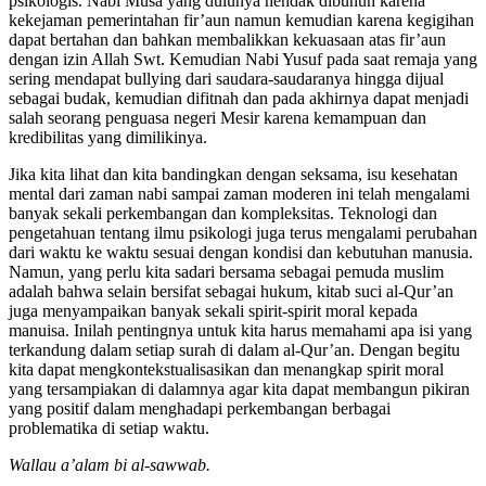
psikologis. Nabi Musa yang dulunya hendak dibunuh karena
kekejaman pemerintahan fir’aun namun kemudian karena kegigihan
dapat bertahan dan bahkan membalikkan kekuasaan atas fir’aun
dengan izin Allah Swt. Kemudian Nabi Yusuf pada saat remaja yang
sering mendapat bullying dari saudara-saudaranya hingga dijual
sebagai budak, kemudian difitnah dan pada akhirnya dapat menjadi
salah seorang penguasa negeri Mesir karena kemampuan dan
kredibilitas yang dimilikinya.
Jika kita lihat dan kita bandingkan dengan seksama, isu kesehatan
mental dari zaman nabi sampai zaman moderen ini telah mengalami
banyak sekali perkembangan dan kompleksitas. Teknologi dan
pengetahuan tentang ilmu psikologi juga terus mengalami perubahan
dari waktu ke waktu sesuai dengan kondisi dan kebutuhan manusia.
Namun, yang perlu kita sadari bersama sebagai pemuda muslim
adalah bahwa selain bersifat sebagai hukum, kitab suci al-Qur’an
juga menyampaikan banyak sekali spirit-spirit moral kepada
manuisa. Inilah pentingnya untuk kita harus memahami apa isi yang
terkandung dalam setiap surah di dalam al-Qur’an. Dengan begitu
kita dapat mengkontekstualisasikan dan menangkap spirit moral
yang tersampiakan di dalamnya agar kita dapat membangun pikiran
yang positif dalam menghadapi perkembangan berbagai
problematika di setiap waktu.
Wallau a’alam bi al-sawwab.