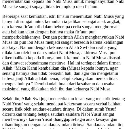
memerintahkan kepada ibu Nabi Musa untuk menghanyutkan Nabi
Musa ke sungai supaya tidak tertangkap oleh fir’aun.
Beberapa saat kemudian, istri fir’aun menemukan Nabi Musa yang
hanyut di sungai untuk kemudian ia jadikan sebagai anak angkat,
dan karena fir’aun di dalam beberapa cerita sangat menghormati
atau bahkan takut dengan istrinya maka fir’aun pun
memperbolehkannya. Dengan perintah Allah menghanyutkan Nabi
Musa itu pun ibu Musa menjadi sangat bersedih karena kehilangan
anaknya. Namun dengan kekuasaan Allah Swt dan usaha yang
dilakukan oleh ibu dan saudari Nabi Musa, akhirnya Musa pun
dikembalikan kepada ibunya untuk kemudian Nabi Musa disusui
dan dirawat sebagaimana mestinya. Hal ini terdapat dalam firman
Allah “Maka Kami kembalikan dia (Musa) kepada ibunya, agar
senang hatinya dan tidak bersedih hati, dan agar dia mengetahui
bahwa janji Allah adalah benar, tetapi kebanyakan mereka tidak
mengetahuinya.” Demikianlah buah dari kesabaran dan usaha
maksimal yang dilakukan oleh ibu dan keluarga Nabi Musa.
Selain itu, Allah Swt juga menceritakan kisah yang menarik tentang
Nabi Yusuf yang selalu mendapat kekerasan secara verbal bahkan
secara fisik oleh saudara-saudara tirinya. Di dalam surah Yusuf
diceritakan tentang betapa saudara-saudara Nabi Yusuf sangat
membencinya karena Yusuf dianggap sebagai anak kesayangan
dibandingkan dengan saudara-saudara tirinya. Saudara-saudara tiri