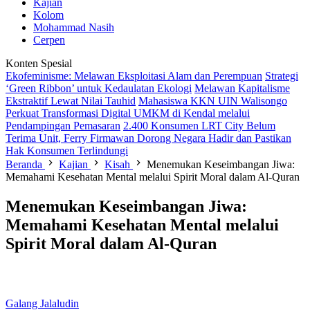
Kajian
Kolom
Mohammad Nasih
Cerpen
Konten Spesial
Ekofeminisme: Melawan Eksploitasi Alam dan Perempuan
Strategi
‘Green Ribbon’ untuk Kedaulatan Ekologi
Melawan Kapitalisme
Ekstraktif Lewat Nilai Tauhid
Mahasiswa KKN UIN Walisongo
Perkuat Transformasi Digital UMKM di Kendal melalui
Pendampingan Pemasaran
2.400 Konsumen LRT City Belum
Terima Unit, Ferry Firmawan Dorong Negara Hadir dan Pastikan
Hak Konsumen Terlindungi
Beranda
Kajian
Kisah
Menemukan Keseimbangan Jiwa:
Memahami Kesehatan Mental melalui Spirit Moral dalam Al-Quran
Menemukan Keseimbangan Jiwa:
Memahami Kesehatan Mental melalui
Spirit Moral dalam Al-Quran
Galang Jalaludin