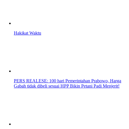
Hakikat Waktu
PERS REALESE: 100 hari Pemerintahan Prabowo, Harga
Gabah tidak dibeli sesuai HPP Bikin Petani Padi Menjerit!