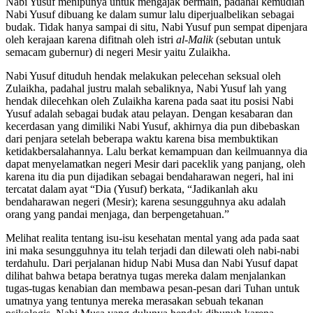
Nabi Yusuf menipunya untuk mengajak bermain, padahal kemudian
Nabi Yusuf dibuang ke dalam sumur lalu diperjualbelikan sebagai
budak. Tidak hanya sampai di situ, Nabi Yusuf pun sempat dipenjara
oleh kerajaan karena difitnah oleh istri
al-Malik
(sebutan untuk
semacam gubernur) di negeri Mesir yaitu Zulaikha.
Nabi Yusuf dituduh hendak melakukan pelecehan seksual oleh
Zulaikha, padahal justru malah sebaliknya, Nabi Yusuf lah yang
hendak dilecehkan oleh Zulaikha karena pada saat itu posisi Nabi
Yusuf adalah sebagai budak atau pelayan. Dengan kesabaran dan
kecerdasan yang dimiliki Nabi Yusuf, akhirnya dia pun dibebaskan
dari penjara setelah beberapa waktu karena bisa membuktikan
ketidakbersalahannya. Lalu berkat kemampuan dan keilmuannya dia
dapat menyelamatkan negeri Mesir dari paceklik yang panjang, oleh
karena itu dia pun dijadikan sebagai bendaharawan negeri, hal ini
tercatat dalam ayat “Dia (Yusuf) berkata, “Jadikanlah aku
bendaharawan negeri (Mesir); karena sesungguhnya aku adalah
orang yang pandai menjaga, dan berpengetahuan.”
Melihat realita tentang isu-isu kesehatan mental yang ada pada saat
ini maka sesungguhnya itu telah terjadi dan dilewati oleh nabi-nabi
terdahulu. Dari perjalanan hidup Nabi Musa dan Nabi Yusuf dapat
dilihat bahwa betapa beratnya tugas mereka dalam menjalankan
tugas-tugas kenabian dan membawa pesan-pesan dari Tuhan untuk
umatnya yang tentunya mereka merasakan sebuah tekanan