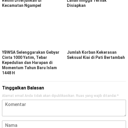
Resmi Diterjunkan di
Lahan hingga Ternak
Kecamatan Ngampel
Disiapkan
YBWSA Selenggarakan Gebyar
Jumlah Korban Kekerasan
Cinta 1000 Yatim, Tebar
Seksual Kiai di Pati Bertambah
Kepedulian dan Harapan di
Momentum Tahun Baru Islam
1448 H
Tinggalkan Balasan
Alamat email Anda tidak akan dipublikasikan.
Ruas yang wajib ditandai
*