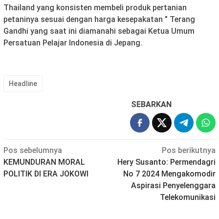
Thailand yang konsisten membeli produk pertanian
petaninya sesuai dengan harga kesepakatan ” Terang
Gandhi yang saat ini diamanahi sebagai Ketua Umum
Persatuan Pelajar Indonesia di Jepang.
Headline
SEBARKAN
Navigasi
Pos sebelumnya
Pos berikutnya
KEMUNDURAN MORAL
Hery Susanto: Permendagri
pos
POLITIK DI ERA JOKOWI
No 7 2024 Mengakomodir
Aspirasi Penyelenggara
Telekomunikasi