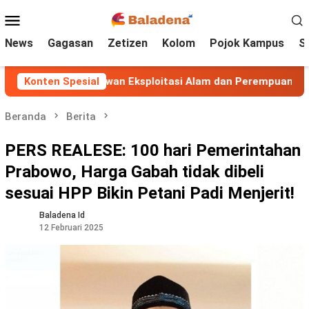
Loncat
Menu
ke
Mobile
konten
News
Gagasan
Zetizen
Kolom
Pojok Kampus
S
feminisme: Melawan Eksploitasi Alam dan Perempuan
Konten Spesial
Beranda
Berita
PERS REALESE: 100 hari Pemerintahan
Prabowo, Harga Gabah tidak dibeli
sesuai HPP Bikin Petani Padi Menjerit!
Baladena Id
12 Februari 2025