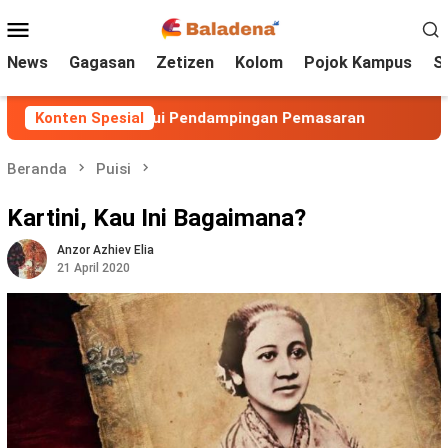
Loncat
Menu
ke
Mobile
konten
News
Gagasan
Zetizen
Kolom
Pojok Kampus
S
Kendal melalui Pendampingan Pemasaran
Konten Spesial
2.400 Konsum
Beranda
Puisi
Kartini, Kau Ini Bagaimana?
Anzor Azhiev Elia
21 April 2020