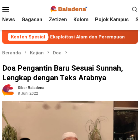
Loncat
Menu
ke
Mobile
konten
News
Gagasan
Zetizen
Kolom
Pojok Kampus
S
sme: Melawan Eksploitasi Alam dan Perempuan
Konten Spesial
Strat
Beranda
Kajian
Doa
Doa Pengantin Baru Sesuai Sunnah,
Lengkap dengan Teks Arabnya
Siber Baladena
8 Juni 2022