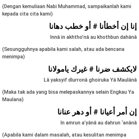
(Dengan kemuliaan Nabi Muhammad, sampaikanlah kami
kepada cita cita kami)
إنا إن أخطأنا # أو خطب دهانا
Innâ in akhtho’nâ au khothbun dahânâ
(Sesungguhnya apabila kami salah, atau ada bencana
menimpa)
لايکشف ضرنا # غيرك يامولانا
Lâ yaksyif dlurronâ ghoiruka Yâ Maulânâ
(Maka tak ada yang bisa melepaskannya selain Engkau Ya
Maulana)
إن أمر أعيانا # أو دهر عنانا
In amrun a’yânâ au dahrun ‘anânâ
(Apabila kami dalam masalah, atau kesulitan menimpa