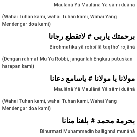
Maulânâ Yâ Maulânâ Yâ sâmi duânâ
(Wahai Tuhan kami, wahai Tuhan kami, Wahai Yang
Mendengar doa kami)
برحمتك ياربی # لاتقطع رجانا
Birohmatika yâ robbî lâ taqtho’ rojânâ
(Dengan rahmat Mu Ya Robbi, janganlah Engkau putuskan
harapan kami)
مولانا يا مولانا # ياسامع دعانا
Maulânâ Yâ Maulânâ Yâ sâmi duânâ
(Wahai Tuhan kami, wahai Tuhan kami, Wahai Yang
Mendengar doa kami)
بحرمة محمد # بلغنا منانا
Bihurmati Muhammadin ballighnâ munânâ