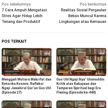
Navigasi
Pos sebelumnya
Pos berikutnya
7 Cara Ampuh Mengatasi
Realitas Sosial Pergaulan
pos
Stres Agar Hidup Lebih
Bebas Muncul Karena
Tenang dan Produktif
Lingkungan atau Kemauan
POS TERKAIT
Menggali Mutiara Makrifat dan
Gus Ulil Ngaji Ihya’ Ulumuddin:
Retorika Kosmis: Refleksi
Kritik atas Kekayaan dan
Ngaji Jawahirul Qur’an Gus Ulil
Tamparan Spiritual bagi Era
(Episode 27)
Flexing (Episode ke-440)