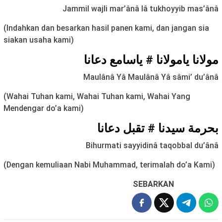
Jammil wajli mar’ânâ lâ tukhoyyib mas’ânâ
(Indahkan dan besarkan hasil panen kami, dan jangan sia
siakan usaha kami)
مولانا يامولانا # ياسامع دعانا
Maulânâ Yâ Maulânâ Yâ sâmi’ du’ânâ
(Wahai Tuhan kami, Wahai Tuhan kami, Wahai Yang
Mendengar do’a kami)
بحرمة سيدنا # تقبل دعانا
Bihurmati sayyidinâ taqobbal du’ânâ
(Dengan kemuliaan Nabi Muhammad, terimalah do’a Kami)
SEBARKAN