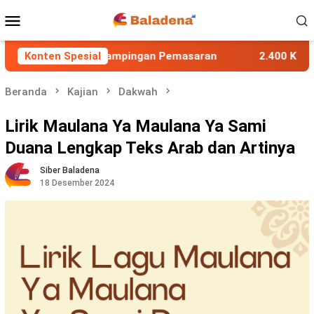
Loncat
Menu
ke
Mobile
konten
melalui Pendampingan Pemasaran
Konten Spesial
2.400 Konsumen LRT 
Beranda
Kajian
Dakwah
Lirik Maulana Ya Maulana Ya Sami
Duana Lengkap Teks Arab dan Artinya
Siber Baladena
18 Desember 2024