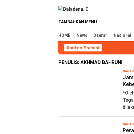
Loncat
ke
konten
TAMBAHKAN MENU
HOME
News
Daerah
Nasional
Konten Spesial
PENULIS:
AKHMAD BAHRUNI
GAGAS
Jami
Kebe
*Ole
Tegal
dilak
GAGAS
Pera