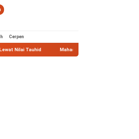
n
ih
Cerpen
at Nilai Tauhid
Mahasiswa KKN UIN Walisongo Perkuat