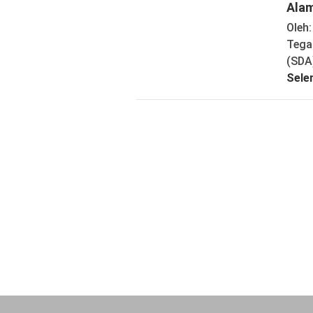
Ala
Oleh
Tega
(SDA
Sele