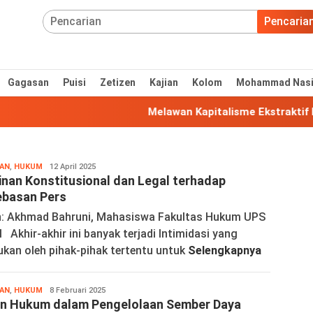
Pencaria
Gagasan
Puisi
Zetizen
Kajian
Kolom
Mohammad Nas
Melawan Kapitalisme Ekstraktif Lew
AN
,
HUKUM
Akhmad
12 April 2025
nan Konstitusional dan Legal terhadap
Bahruni
basan Pers
h: Akhmad Bahruni, Mahasiswa Fakultas Hukum UPS
 Akhir-akhir ini banyak terjadi Intimidasi yang
ukan oleh pihak-pihak tertentu untuk
Selengkapnya
AN
,
HUKUM
Akhmad
8 Februari 2025
n Hukum dalam Pengelolaan Sember Daya
Bahruni