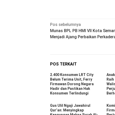
Navigasi
Pos sebelumnya
Munas BPL PB HMI VII Kota Semar
pos
Menjadi Ajang Perbaikan Perkader
POS TERKAIT
2.400 Konsumen LRT City
Anak
Belum Terima Unit, Ferry
Raih
Firmawan Dorong Negara
Wali
Hadir dan Pastikan Hak
Perj
Konsumen Terlindungi
Berh
Gus Ulil Ngaji Jawahirul
Komi
Qur’an: Menyingkap
Firm
Keagungan Makna Surah Al-
Pert