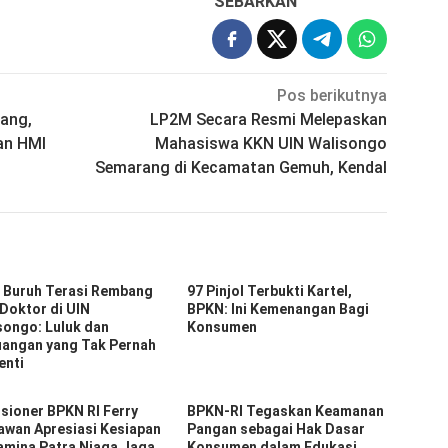
SEBARKAN
Pos berikutnya
ang,
LP2M Secara Resmi Melepaskan
an HMI
Mahasiswa KKN UIN Walisongo
Semarang di Kecamatan Gemuh, Kendal
 Buruh Terasi Rembang
97 Pinjol Terbukti Kartel,
 Doktor di UIN
BPKN: Ini Kemenangan Bagi
songo: Luluk dan
Konsumen
uangan yang Tak Pernah
enti
sioner BPKN RI Ferry
BPKN-RI Tegaskan Keamanan
awan Apresiasi Kesiapan
Pangan sebagai Hak Dasar
amina Patra Niaga Jaga
Konsumen dalam Edukasi