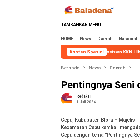
Loncat
ke
konten
TAMBAHKAN MENU
HOME
News
Daerah
Nasional
Konten Spesial
Mahasiswa KKN UIN Walison
Beranda
News
Daerah
Pentingnya Seni
Redaksi
1 Juli 2024
Cepu, Kabupaten Blora – Majelis
Kecamatan Cepu kembali mengadak
Cepu dengan tema “Pentingnya Se