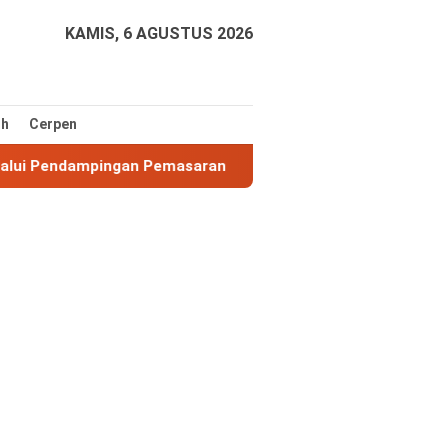
KAMIS, 6 AGUSTUS 2026
ih
Cerpen
endampingan Pemasaran
2.400 Konsumen LRT City Belum