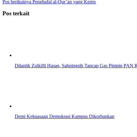
Pos berikutnya
Penghafal al-Qur’an yang Keren
Pos terkait
Dilantik Zulkifli Hasan, Sahningsih Tancap Gas Pimpin PAN
Demi Kekuasaan Demokrasi Kampus Dikorbankan