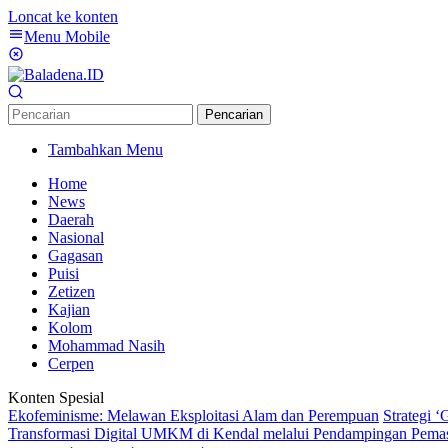
Loncat ke konten
Menu Mobile
Pencarian
Tambahkan Menu
Home
News
Daerah
Nasional
Gagasan
Puisi
Zetizen
Kajian
Kolom
Mohammad Nasih
Cerpen
Konten Spesial
Ekofeminisme: Melawan Eksploitasi Alam dan Perempuan
Strategi 
Transformasi Digital UMKM di Kendal melalui Pendampingan Pema