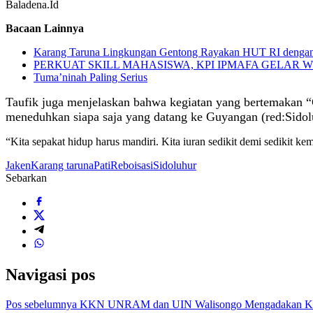
Baladena.Id
Bacaan Lainnya
Karang Taruna Lingkungan Gentong Rayakan HUT RI dengan
PERKUAT SKILL MAHASISWA, KPI IPMAFA GELAR 
Tuma’ninah Paling Serius
Taufik juga menjelaskan bahwa kegiatan yang bertemakan 
meneduhkan siapa saja yang datang ke Guyangan (red:Sidol
“Kita sepakat hidup harus mandiri. Kita iuran sedikit demi sedikit
Jaken
Karang taruna
Pati
Reboisasi
Sidoluhur
Sebarkan
Navigasi pos
Pos sebelumnya
KKN UNRAM dan UIN Walisongo Mengadakan Kegi