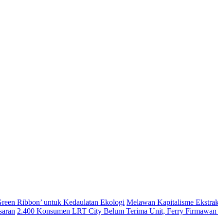
‘Green Ribbon’ untuk Kedaulatan Ekologi
Melawan Kapitalisme Ekstrak
saran
2.400 Konsumen LRT City Belum Terima Unit, Ferry Firmawan 