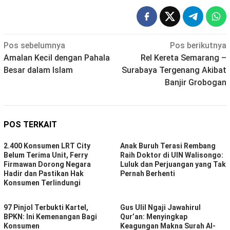
Navigasi
Pos sebelumnya
Pos berikutnya
Amalan Kecil dengan Pahala
Rel Kereta Semarang –
pos
Besar dalam Islam
Surabaya Tergenang Akibat
Banjir Grobogan
POS TERKAIT
2.400 Konsumen LRT City
Anak Buruh Terasi Rembang
Belum Terima Unit, Ferry
Raih Doktor di UIN Walisongo:
Firmawan Dorong Negara
Luluk dan Perjuangan yang Tak
Hadir dan Pastikan Hak
Pernah Berhenti
Konsumen Terlindungi
97 Pinjol Terbukti Kartel,
Gus Ulil Ngaji Jawahirul
BPKN: Ini Kemenangan Bagi
Qur’an: Menyingkap
Konsumen
Keagungan Makna Surah Al-