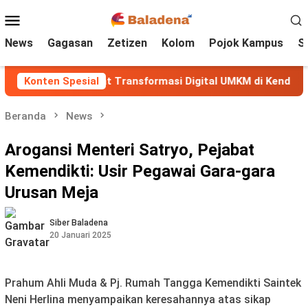
Loncat
Menu
ke
Mobile
konten
News
Gagasan
Zetizen
Kolom
Pojok Kampus
S
Walisongo Perkuat Transformasi Digital UMKM di Kendal me
Konten Spesial
Beranda
News
Arogansi Menteri Satryo, Pejabat
Kemendikti: Usir Pegawai Gara-gara
Urusan Meja
Siber Baladena
20 Januari 2025
Prahum Ahli Muda & Pj. Rumah Tangga Kemendikti Saintek
Neni Herlina menyampaikan keresahannya atas sikap