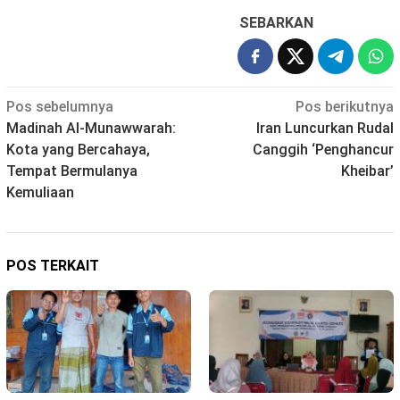
SEBARKAN
Navigasi
Pos sebelumnya
Pos berikutnya
Madinah Al-Munawwarah:
Iran Luncurkan Rudal
pos
Kota yang Bercahaya,
Canggih ‘Penghancur
Tempat Bermulanya
Kheibar’
Kemuliaan
POS TERKAIT