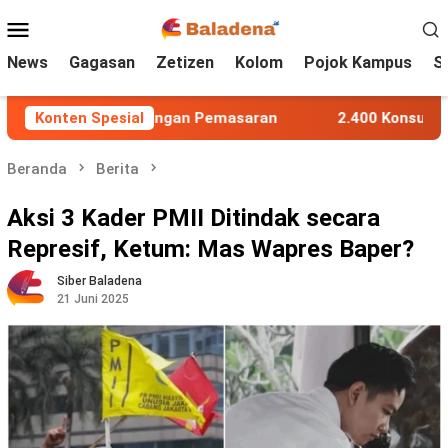
Loncat
Menu
ke
Mobile
konten
News
Gagasan
Zetizen
Kolom
Pojok Kampus
S
alui Pendampingan Pemasaran
Konten Spesial
2.400 Konsumen LRT Cit
Beranda
Berita
Aksi 3 Kader PMII Ditindak secara
Represif, Ketum: Mas Wapres Baper?
Siber Baladena
21 Juni 2025