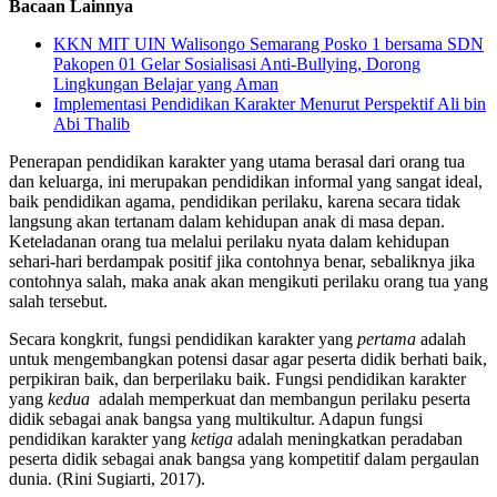
Bacaan Lainnya
KKN MIT UIN Walisongo Semarang Posko 1 bersama SDN
Pakopen 01 Gelar Sosialisasi Anti-Bullying, Dorong
Lingkungan Belajar yang Aman
Implementasi Pendidikan Karakter Menurut Perspektif Ali bin
Abi Thalib
Penerapan pendidikan karakter yang utama berasal dari orang tua
dan keluarga, ini merupakan pendidikan informal yang sangat ideal,
baik pendidikan agama, pendidikan perilaku, karena secara tidak
langsung akan tertanam dalam kehidupan anak di masa depan.
Keteladanan orang tua melalui perilaku nyata dalam kehidupan
sehari-hari berdampak positif jika contohnya benar, sebaliknya jika
contohnya salah, maka anak akan mengikuti perilaku orang tua yang
salah tersebut.
Secara kongkrit, fungsi pendidikan karakter yang
pertama
adalah
untuk mengembangkan potensi dasar agar peserta didik berhati baik,
perpikiran baik, dan berperilaku baik. Fungsi pendidikan karakter
yang
kedua
adalah memperkuat dan membangun perilaku peserta
didik sebagai anak bangsa yang multikultur. Adapun fungsi
pendidikan karakter yang
ketiga
adalah meningkatkan peradaban
peserta didik sebagai anak bangsa yang kompetitif dalam pergaulan
dunia. (Rini Sugiarti, 2017).