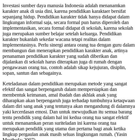
Investasi sumber daya manusia Indonesia adalah menanamkan
karakter anak di usia dini, karena pendidikan karaktaer bersifat
sepanjang hidup. Pendidikan karakter tidak hanya didapat dalam
lingkungan informal saja, secara formal pun harus diperoleh dan
implementasikan, secara formal didapat di sekolah, karena sekolah
juga merupakan sumber belajar setelah keluarga. Pendidikan
karakter bukanlah sekedar wacana tetapi realitas dalam
implementasinya. Perlu sinergi antara orang tua dengan guru dalam
membangun dan menerapkan pendidikan karakter anak, artinya
penanaman pendidikan karakter yang sudah diberikan dan
dijalankan di sekolah harus diterapkan juga di rumah dengan
pengawasan orang tua, contoh adalah sikap kejujuran, disiplin,
sopan, santun dan sebagainya.
Keteladanan dalam pendidikan merupakan metode yang sangat
efektif dan sangat berpengaruh dalam mempersiapkan dan
membentuk keimanan, amal ibadah dan akhlak anak yang
diharapkan akan berpengaruh juga terhadap tumbuhnya ketaqwaan
dalam diri sang anak yang tentunya akan mengandung di dalamnya
yaki kecerdasan emosi. Dan untuk mewujudkan itu semua barang
tentu pendidik yang dalam hal ini kedua orang tua sangat efektif
untuk menanamkan peran suriteladan ini karena orang tua
merupakan pendidik yang utama dan pertama bagi anak ketika
lingkup pergaulan anak masih seluas lingkungan rumah. (Yasin
Musthofa: 2007)