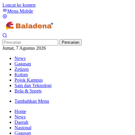
Loncat ke konten
Menu Mobile
Pencarian
Jumat, 7 Agustus 2026
News
Gagasan
Zetizen
Kolom
Pojok Kampus
Sain dan Teknologi
Bola & Sports
Tambahkan Menu
Home
News
Daerah
Nasional
Gagasan