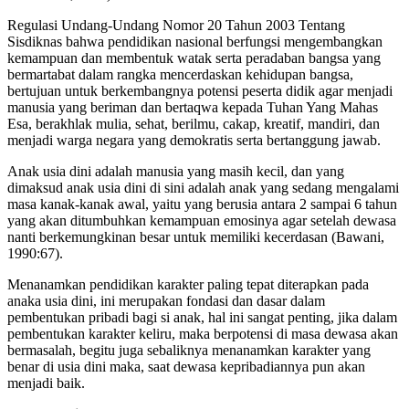
Regulasi Undang-Undang Nomor 20 Tahun 2003 Tentang
Sisdiknas bahwa pendidikan nasional berfungsi mengembangkan
kemampuan dan membentuk watak serta peradaban bangsa yang
bermartabat dalam rangka mencerdaskan kehidupan bangsa,
bertujuan untuk berkembangnya potensi peserta didik agar menjadi
manusia yang beriman dan bertaqwa kepada Tuhan Yang Mahas
Esa, berakhlak mulia, sehat, berilmu, cakap, kreatif, mandiri, dan
menjadi warga negara yang demokratis serta bertanggung jawab.
Anak usia dini adalah manusia yang masih kecil, dan yang
dimaksud anak usia dini di sini adalah anak yang sedang mengalami
masa kanak-kanak awal, yaitu yang berusia antara 2 sampai 6 tahun
yang akan ditumbuhkan kemampuan emosinya agar setelah dewasa
nanti berkemungkinan besar untuk memiliki kecerdasan (Bawani,
1990:67).
Menanamkan pendidikan karakter paling tepat diterapkan pada
anaka usia dini, ini merupakan fondasi dan dasar dalam
pembentukan pribadi bagi si anak, hal ini sangat penting, jika dalam
pembentukan karakter keliru, maka berpotensi di masa dewasa akan
bermasalah, begitu juga sebaliknya menanamkan karakter yang
benar di usia dini maka, saat dewasa kepribadiannya pun akan
menjadi baik.