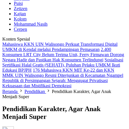
Puisi
Zetizen
Kajian
Kolom
Mohammad Nasih
Cerpen
Konten Spesial
Mahasiswa KKN UIN Walisongo Perkuat Transformasi Digital
UMKM di Kendal melalui Pendampingan Pemasaran
2.400
Konsumen LRT City Belum Terima Unit, Ferry Firmawan Dorong
Negara Hadir dan Pastikan Hak Konsumen Terlindungi
Sosialisasi
Sertifikasi Halal Gratis (SEHATI), Puluhan Pelaku UMKM Ikuti
Edukasi BPJPH
176 Mahasiswa KKN MIT Ke-22 dan KKN
MMK UIN Walisongo Resmi Diterjunkan di Kecamatan Ngampel
Republik di Persimpangan Sejarah: Menggugat Privatisasi
Kekuasaan dan Mistifikasi Demokrasi
Beranda
Pendidikan
Pendidikan Karakter, Agar Anak
Menjadi Super
Pendidikan Karakter, Agar Anak
Menjadi Super