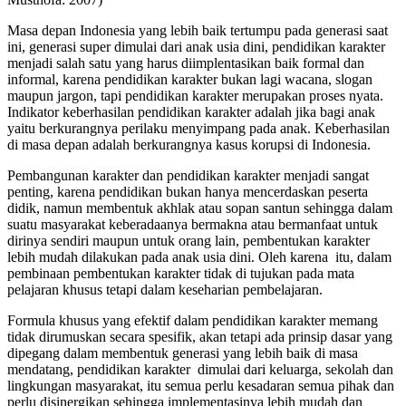
Masa depan Indonesia yang lebih baik tertumpu pada generasi saat
ini, generasi super dimulai dari anak usia dini, pendidikan karakter
menjadi salah satu yang harus diimplentasikan baik formal dan
informal, karena pendidikan karakter bukan lagi wacana, slogan
maupun jargon, tapi pendidikan karakter merupakan proses nyata.
Indikator keberhasilan pendidikan karakter adalah jika bagi anak
yaitu berkurangnya perilaku menyimpang pada anak. Keberhasilan
di masa depan adalah berkurangnya kasus korupsi di Indonesia.
Pembangunan karakter dan pendidikan karakter menjadi sangat
penting, karena pendidikan bukan hanya mencerdaskan peserta
didik, namun membentuk akhlak atau sopan santun sehingga dalam
suatu masyarakat keberadaanya bermakna atau bermanfaat untuk
dirinya sendiri maupun untuk orang lain, pembentukan karakter
lebih mudah dilakukan pada anak usia dini. Oleh karena itu, dalam
pembinaan pembentukan karakter tidak di tujukan pada mata
pelajaran khusus tetapi dalam keseharian pembelajaran.
Formula khusus yang efektif dalam pendidikan karakter memang
tidak dirumuskan secara spesifik, akan tetapi ada prinsip dasar yang
dipegang dalam membentuk generasi yang lebih baik di masa
mendatang, pendidikan karakter dimulai dari keluarga, sekolah dan
lingkungan masyarakat, itu semua perlu kesadaran semua pihak dan
perlu disinergikan sehingga implementasinya lebih mudah dan