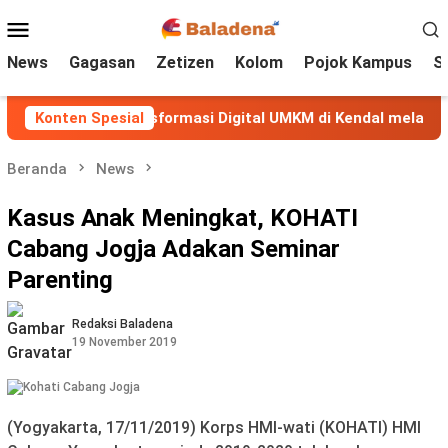
Loncat
Menu
ke
Mobile
konten
News
Gagasan
Zetizen
Kolom
Pojok Kampus
S
ngo Perkuat Transformasi Digital UMKM di Kendal melalui P
Konten Spesial
Beranda
News
Kasus Anak Meningkat, KOHATI
Cabang Jogja Adakan Seminar
Parenting
Redaksi Baladena
19 November 2019
(Yogyakarta, 17/11/2019) Korps HMI-wati (KOHATI) HMI