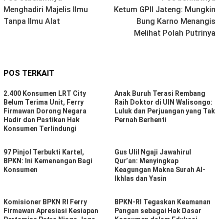
Menghadiri Majelis Ilmu
Ketum GPII Jateng: Mungkin
pos
Tanpa Ilmu Alat
Bung Karno Menangis
Melihat Polah Putrinya
POS TERKAIT
2.400 Konsumen LRT City
Anak Buruh Terasi Rembang
Belum Terima Unit, Ferry
Raih Doktor di UIN Walisongo:
Firmawan Dorong Negara
Luluk dan Perjuangan yang Tak
Hadir dan Pastikan Hak
Pernah Berhenti
Konsumen Terlindungi
97 Pinjol Terbukti Kartel,
Gus Ulil Ngaji Jawahirul
BPKN: Ini Kemenangan Bagi
Qur’an: Menyingkap
Konsumen
Keagungan Makna Surah Al-
Ikhlas dan Yasin
Komisioner BPKN RI Ferry
BPKN-RI Tegaskan Keamanan
Firmawan Apresiasi Kesiapan
Pangan sebagai Hak Dasar