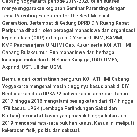
Cabang Yogyakarta periode 2019-2020 telah sukses
menyelenggarakan kegiatan Seminar Parenting dengan
tema Parenting Education for the Best Millenial
Generation. Bertempat di Gedung DPRD DIY Ruang Rapat
Paripurna dihadiri oleh berbagai mahasiswa dan organisasi
kepemudaan (OKP) di lingkup DIY seperti IMM, KAMMI,
KMP Pascasarjana UIN,HMI Cab. Kukar serta KOHATI HMI
Cabang Bulaksumur. Pun mahasiswa dari berbagai
kalangan mulai dari UIN Sunan Kalijaga, UAD, UMBY,
Akprind, UST, UII dan UGM.
Bermula dari keprihatinan pengurus KOHATI HMI Cabang
Yogyakarta mengenai masih tingginya kasus anak di DIY.
Berdasarkan data DP3AP2 bahwa kasus anak dari tahun
2017 hingga 2018 mengalami peningkatan dari 414 hingga
478 kasus. LPSK (Lembaga Perlindungan Saksi dan
Korban) mencatat kasus yang masuk hingga bulan Juni
2019 mencapai rata-rata puluhan kasus. Kasus ini meliputi
kekerasan fisik, psikis dan seksual.