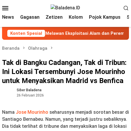
Loncat
Menu
ke
Mobile
News
Gagasan
Zetizen
Kolom
Pojok Kampus
S
konten
Ekofeminisme: Melawan Eksploitasi Alam dan Perempuan
Konten Spesial
Beranda
Olahraga
Tak di Bangku Cadangan, Tak di Tribun:
Ini Lokasi Tersembunyi Jose Mourinho
untuk Menyaksikan Madrid vs Benfica
Siber Baladena
26 Februari 2026
Nama
Jose Mourinho
seharusnya menjadi sorotan besar di
Santiago Bernabeu. Namun, yang terjadi justru sebaliknya.
Dia tidak terlihat di tribune dan menyaksikan laga di lokasi