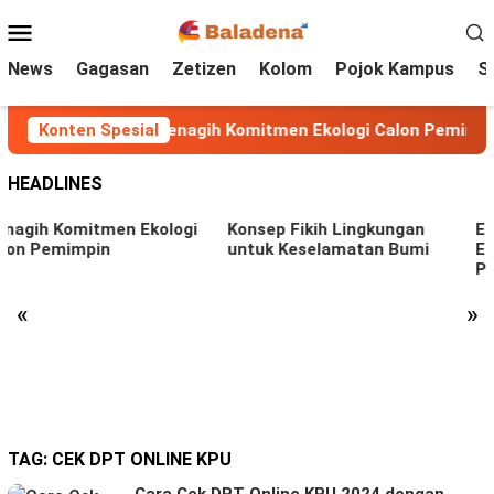
Loncat
Menu
ke
Mobile
konten
News
Gagasan
Zetizen
Kolom
Pojok Kampus
S
Konten Spesial
Menagih Komitmen Ekologi Calon Pemimpi
HEADLINES
en Ekologi
Konsep Fikih Lingkungan
Ekofeminisme: 
untuk Keselamatan Bumi
Eksploitasi Alam
Perempuan
«
»
TAG:
CEK DPT ONLINE KPU